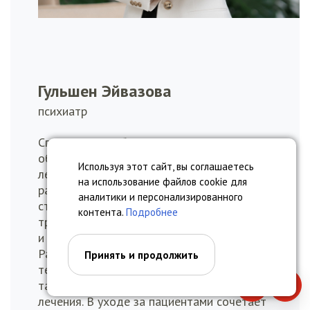
Гульшен Эйвазова
психиатр
Специалист с обширными знаниями,
обеспечивающий высококачественное
Используя этот сайт, вы соглашаетесь
лечение различных психических
на использование файлов cookie для
расстройств, помогающий пациентам,
аналитики и персонализированного
страдающим депрессией, тревожностью,
контента.
Подробнее
трудностями адаптации, нарушениями сна
и другими расстройствами настроения.
Разрабатывает индивидуальные планы
Принять и продолжить
терапии, применяя как медикаментозные,
так и немедикаментозные методы
Позвонить
Запи
лечения. В уходе за пациентами сочетает