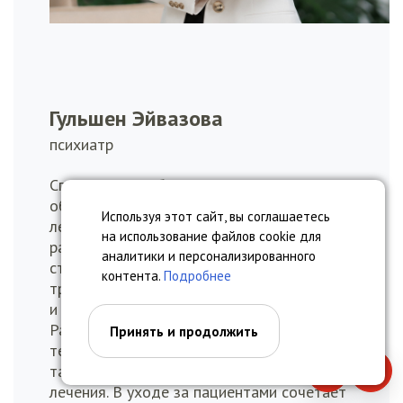
Гульшен Эйвазова
психиатр
Специалист с обширными знаниями,
обеспечивающий высококачественное
Используя этот сайт, вы соглашаетесь
лечение различных психических
на использование файлов cookie для
расстройств, помогающий пациентам,
аналитики и персонализированного
страдающим депрессией, тревожностью,
контента.
Подробнее
трудностями адаптации, нарушениями сна
и другими расстройствами настроения.
Разрабатывает индивидуальные планы
Принять и продолжить
терапии, применяя как медикаментозные,
так и немедикаментозные методы
Позвонить
Запи
лечения. В уходе за пациентами сочетает