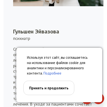
Гульшен Эйвазова
психиатр
Специалист с обширными знаниями,
обеспечивающий высококачественное
Используя этот сайт, вы соглашаетесь
лечение различных психических
на использование файлов cookie для
расстройств, помогающий пациентам,
аналитики и персонализированного
страдающим депрессией, тревожностью,
контента.
Подробнее
трудностями адаптации, нарушениями сна
и другими расстройствами настроения.
Разрабатывает индивидуальные планы
Принять и продолжить
терапии, применяя как медикаментозные,
так и немедикаментозные методы
Позвонить
Запи
лечения. В уходе за пациентами сочетает