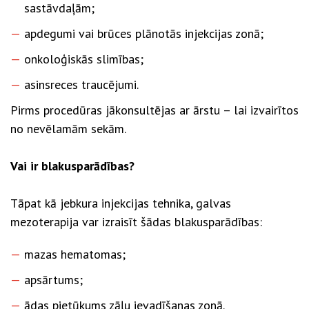
sastāvdaļām;
apdegumi vai brūces plānotās injekcijas zonā;
onkoloģiskās slimības;
asinsreces traucējumi.
Pirms procedūras jākonsultējas ar ārstu – lai izvairītos
no nevēlamām sekām.
Vai ir blakusparādības?
Tāpat kā jebkura injekcijas tehnika, galvas
mezoterapija var izraisīt šādas blakusparādības:
mazas hematomas;
apsārtums;
ādas pietūkums zāļu ievadīšanas zonā.