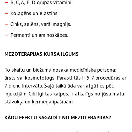
B, C, A, E, D grupas vitamīni.
Kolagēns un elastīns.
Cinks, selēns, varš, magnijs.
Fermenti un aminoskābes.
MEZOTERAPIJAS KURSA ILGUMS
To skaitu un biežumu nosaka medicīniska persona:
ārsts vai kosmetologs. Parasti tās ir 5-7 procedūras ar
7 dienu intervālu. Šajā laikā āda var atgūties pēc
injekcijām. Cik ilgi tas kalpos, ir atkarīgs no jūsu matu
stāvokļa un ķermeņa īpašībām.
KĀDU EFEKTU SAGAIDĪT NO MEZOTERAPIJAS?