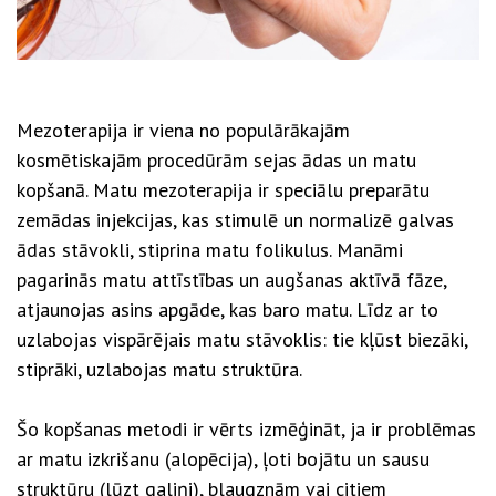
Mezoterapija ir viena no populārākajām
kosmētiskajām procedūrām sejas ādas un matu
kopšanā. Matu mezoterapija ir speciālu preparātu
zemādas injekcijas, kas stimulē un normalizē galvas
ādas stāvokli, stiprina matu folikulus. Manāmi
pagarinās matu attīstības un augšanas aktīvā fāze,
atjaunojas asins apgāde, kas baro matu. Līdz ar to
uzlabojas vispārējais matu stāvoklis: tie kļūst biezāki,
stiprāki, uzlabojas matu struktūra.
Šo kopšanas metodi ir vērts izmēģināt, ja ir problēmas
ar matu izkrišanu (alopēcija), ļoti bojātu un sausu
struktūru (lūzt galiņi), blaugznām vai citiem