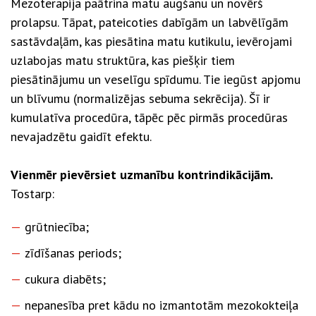
Mezoterapija paātrina matu augšanu un novērš
prolapsu. Tāpat, pateicoties dabīgām un labvēlīgām
sastāvdaļām, kas piesātina matu kutikulu, ievērojami
uzlabojas matu struktūra, kas piešķir tiem
piesātinājumu un veselīgu spīdumu. Tie iegūst apjomu
un blīvumu (normalizējas sebuma sekrēcija). Šī ir
kumulatīva procedūra, tāpēc pēc pirmās procedūras
nevajadzētu gaidīt efektu.
Vienmēr pievērsiet uzmanību kontrindikācijām.
Tostarp:
grūtniecība;
zīdīšanas periods;
cukura diabēts;
nepanesība pret kādu no izmantotām mezokokteiļa