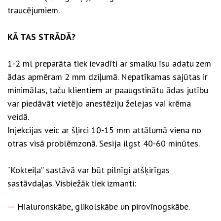
traucējumiem.
KĀ TAS STRĀDĀ?
1-2 ml preparāta tiek ievadīti ar smalku īsu adatu zem
ādas apmēram 2 mm dziļumā. Nepatīkamas sajūtas ir
minimālas, taču klientiem ar paaugstinātu ādas jutību
var piedāvāt vietējo anestēziju želejas vai krēma
veidā.
Injekcijas veic ar šļirci 10-15 mm attālumā viena no
otras visā problēmzonā. Sesija ilgst 40-60 minūtes.
“Kokteiļa” sastāvā var būt pilnīgi atšķirīgas
sastāvdaļas. Visbiežāk tiek izmanti:
Hialuronskābe, glikolskābe un pirovīnogskābe.