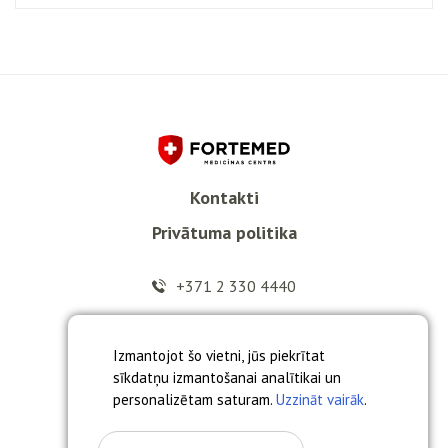
Kontakti
Privātuma politika
+371 2 330 4440
info@fortemed.lv
Izmantojot šo vietni, jūs piekrītat
sīkdatņu izmantošanai analītikai un
personalizētam saturam.
Uzzināt vairāk
.