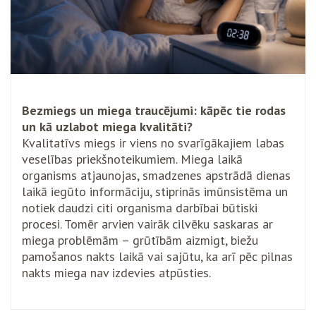
Bezmiegs un miega traucējumi: kāpēc tie rodas
un kā uzlabot miega kvalitāti?
Kvalitatīvs miegs ir viens no svarīgākajiem labas
veselības priekšnoteikumiem. Miega laikā
organisms atjaunojas, smadzenes apstrādā dienas
laikā iegūto informāciju, stiprinās imūnsistēma un
notiek daudzi citi organisma darbībai būtiski
procesi. Tomēr arvien vairāk cilvēku saskaras ar
miega problēmām – grūtībām aizmigt, biežu
pamošanos nakts laikā vai sajūtu, ka arī pēc pilnas
nakts miega nav izdevies atpūsties.