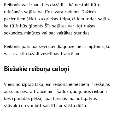
Reibonis var izpausties dažādi — kā nestabilitāte,
griešanās sajūta vai līdzsvara zudums. Dažiem
pacientiem šķiet, ka griežas telpa, citiem rodas sajūta,
ka tūlīt būs ģībonis. Šīs sajūtas var ilgt dažas
sekundes, minūtes vai pat vairākas stundas.
Reibonis pats par sevi nav diagnoze, bet simptoms, ko
var izraisīt dažādi veselības traucējumi.
Biežākie reiboņa cēloņi
Viens no izplatītākajiem reiboņa iemesliem ir iekšējās
auss līdzsvara traucējumi. Šādos gadījumos reibonis
bieži parādās pēkšņi, pastiprinās mainot galvas
stāvokli un var būt saistīts ar sliktu dūšu.