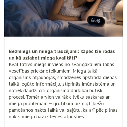
Bezmiegs un miega traucējumi: kāpēc tie rodas
un kā uzlabot miega kvalitāti?
Kvalitatīvs miegs ir viens no svarīgākajiem labas
veselības priekšnoteikumiem. Miega laikā
organisms atjaunojas, smadzenes apstrādā dienas
laikā iegūto informāciju, stiprinās imūnsistēma un
notiek daudzi citi organisma darbībai būtiski
procesi. Tomēr arvien vairāk cilvēku saskaras ar
miega problēmām – grūtībām aizmigt, biežu
pamošanos nakts laikā vai sajūtu, ka arī pēc pilnas
nakts miega nav izdevies atpūsties.