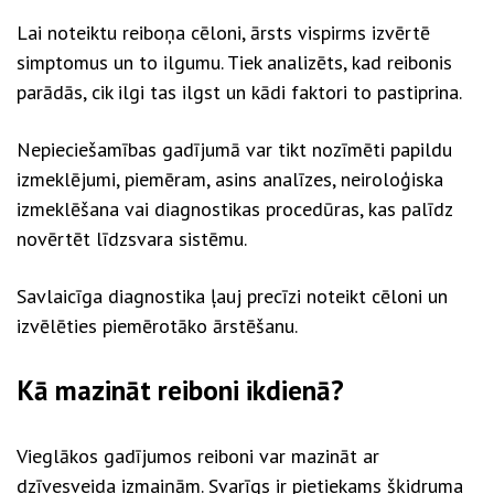
Lai noteiktu reiboņa cēloni, ārsts vispirms izvērtē
simptomus un to ilgumu. Tiek analizēts, kad reibonis
parādās, cik ilgi tas ilgst un kādi faktori to pastiprina.
Nepieciešamības gadījumā var tikt nozīmēti papildu
izmeklējumi, piemēram, asins analīzes, neiroloģiska
izmeklēšana vai diagnostikas procedūras, kas palīdz
novērtēt līdzsvara sistēmu.
Savlaicīga diagnostika ļauj precīzi noteikt cēloni un
izvēlēties piemērotāko ārstēšanu.
Kā mazināt reiboni ikdienā?
Vieglākos gadījumos reiboni var mazināt ar
dzīvesveida izmaiņām. Svarīgs ir pietiekams šķidruma