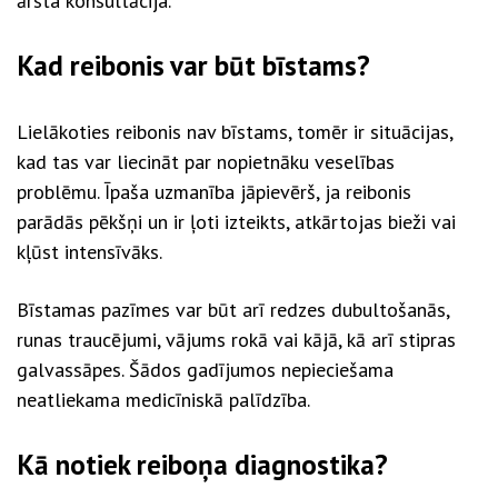
ārsta konsultācija.
Kad reibonis var būt bīstams?
Lielākoties reibonis nav bīstams, tomēr ir situācijas,
kad tas var liecināt par nopietnāku veselības
problēmu. Īpaša uzmanība jāpievērš, ja reibonis
parādās pēkšņi un ir ļoti izteikts, atkārtojas bieži vai
kļūst intensīvāks.
Bīstamas pazīmes var būt arī redzes dubultošanās,
runas traucējumi, vājums rokā vai kājā, kā arī stipras
galvassāpes. Šādos gadījumos nepieciešama
neatliekama medicīniskā palīdzība.
Kā notiek reiboņa diagnostika?