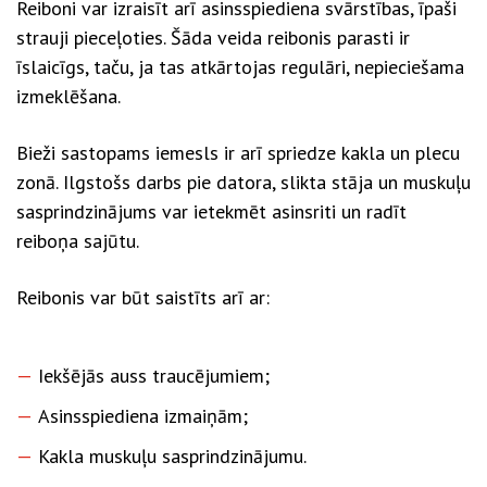
Reiboni var izraisīt arī asinsspiediena svārstības, īpaši
strauji pieceļoties. Šāda veida reibonis parasti ir
īslaicīgs, taču, ja tas atkārtojas regulāri, nepieciešama
izmeklēšana.
Bieži sastopams iemesls ir arī spriedze kakla un plecu
zonā. Ilgstošs darbs pie datora, slikta stāja un muskuļu
sasprindzinājums var ietekmēt asinsriti un radīt
reiboņa sajūtu.
Reibonis var būt saistīts arī ar:
Iekšējās auss traucējumiem;
Asinsspiediena izmaiņām;
Kakla muskuļu sasprindzinājumu.