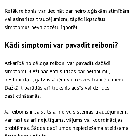
Retāk reibonis var liecināt par neiroloģiskām slimībām
vai asinsrites traucējumiem, tāpēc ilgstošus
simptomus nevajadzētu ignorēt.
Kādi simptomi var pavadīt reiboni?
Atkarībā no cēloņa reiboni var pavadīt dažādi
simptomi. Bieži pacienti sūdzas par nelabumu,
nestabilitāti, galvassāpēm vai redzes traucējumiem.
Dažkārt parādās arī troksnis ausīs vai dzirdes
pasliktināšanās.
Ja reibonis ir saistīts ar nervu sistēmas traucējumiem,
var rasties arī nejutīgums, vājums vai koordinācijas
problēmas. Šādos gadījumos nepieciešama steidzama