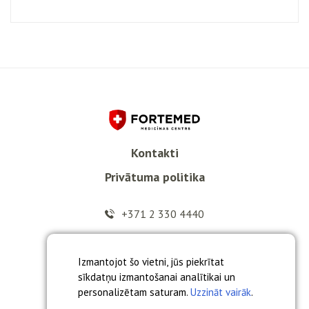
Kontakti
Privātuma politika
+371 2 330 4440
info@fortemed.lv
Izmantojot šo vietni, jūs piekrītat
sīkdatņu izmantošanai analītikai un
personalizētam saturam.
Uzzināt vairāk
.