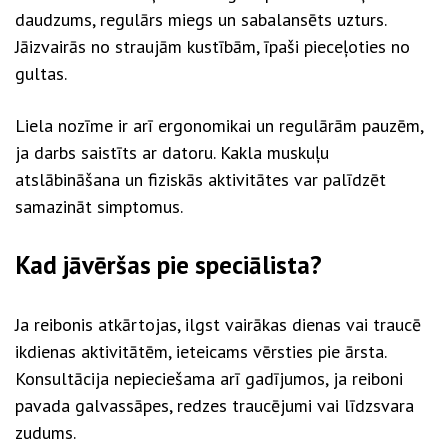
daudzums, regulārs miegs un sabalansēts uzturs.
Jāizvairās no straujām kustībām, īpaši pieceļoties no
gultas.
Liela nozīme ir arī ergonomikai un regulārām pauzēm,
ja darbs saistīts ar datoru. Kakla muskuļu
atslābināšana un fiziskās aktivitātes var palīdzēt
samazināt simptomus.
Kad jāvēršas pie speciālista?
Ja reibonis atkārtojas, ilgst vairākas dienas vai traucē
ikdienas aktivitātēm, ieteicams vērsties pie ārsta.
Konsultācija nepieciešama arī gadījumos, ja reiboni
pavada galvassāpes, redzes traucējumi vai līdzsvara
zudums.