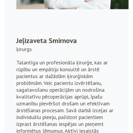
Jeļizaveta Smirnova
ķirurgs
Talantīga un profesionāla ķirurģe, kas ar
rūpību un empātiju konsultē un ārstē
pacientus ar dažādām ķirurģiskām
problēmām. Veic pacientu izvērtēšanu,
sagatavošanu operācijām un nodrošina
kvalitatīvu pēcoperācijas aprūpi, īpašu
uzmanību pievēršot drošam un efektīvam
ārstēšanas procesam. Savā darbā izceļas ar
individuālu pieeju, palīdzot pacientiem
izprast ārstēšanas iespējas un pieņemt
informētus lēmumus. Aktīvi iesaistās