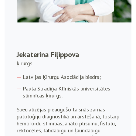
Jekaterina Fiļippova
ķirurgs
Latvijas Ķirurgu Asociācija biedrs;
Paula Stradiņa Klīniskās universitātes
slimnīcas ķirurgs.
Specializējas pieaugušo taisnās zarnas
patoloģiju diagnostikā un ārstēšanā, tostarp
hemoroīdu slimības, anālo plīsumu, fistulu,
rektocēles, labdabīgu un ļaundabīgu