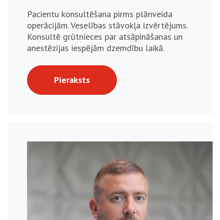
Pacientu konsultēšana pirms plānveida
operācijām. Veselības stāvokļa izvērtējums.
Konsultē grūtnieces par atsāpināšanas un
anestēzijas iespējām dzemdību laikā.
Pieraksts