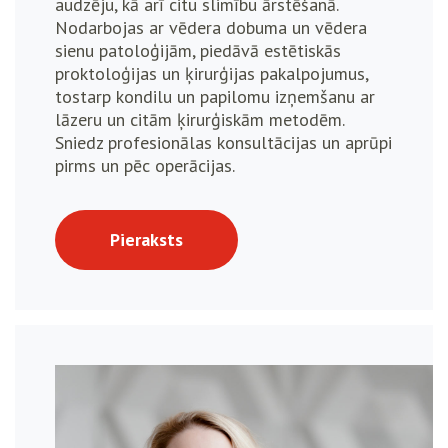
audzēju, kā arī citu slimību ārstēšanā.
Nodarbojas ar vēdera dobuma un vēdera
sienu patoloģijām, piedāvā estētiskās
proktoloģijas un ķirurģijas pakalpojumus,
tostarp kondilu un papilomu izņemšanu ar
lāzeru un citām ķirurģiskām metodēm.
Sniedz profesionālas konsultācijas un aprūpi
pirms un pēc operācijas.
Pieraksts