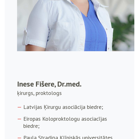
Inese Fišere, Dr.med.
ķirurgs, proktologs
Latvijas Ķirurgu asociācija biedre;
Eiropas Koloproktologu asociacījas
biedre;
Paula Stradiņa Klīniskās universitātes