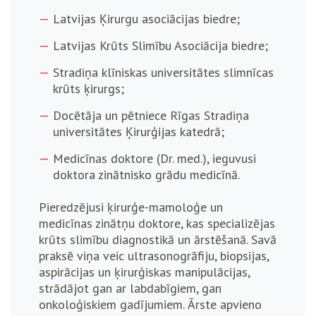
Latvijas Ķirurgu asociācijas biedre;
Latvijas Krūts Slimību Asociācija biedre;
Stradiņa klīniskas universitātes slimnīcas
krūts ķirurgs;
Docētāja un pētniece Rīgas Stradiņa
universitātes Ķirurģijas katedrā;
Medicīnas doktore (Dr. med.), ieguvusi
doktora zinātnisko grādu medicīnā.
Pieredzējusi ķirurģe-mamoloģe un
medicīnas zinātņu doktore, kas specializējas
krūts slimību diagnostikā un ārstēšanā. Savā
praksē viņa veic ultrasonogrāfiju, biopsijas,
aspirācijas un ķirurģiskas manipulācijas,
strādājot gan ar labdabīgiem, gan
onkoloģiskiem gadījumiem. Ārste apvieno