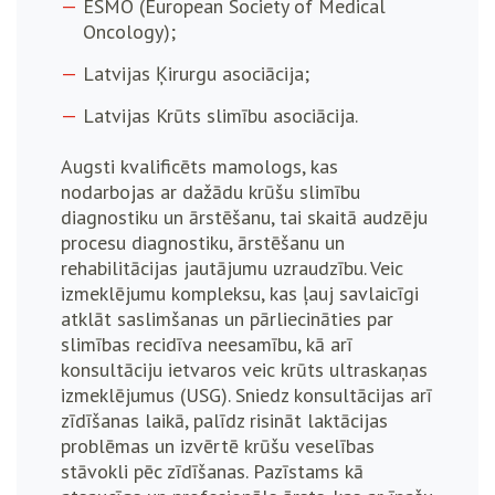
ESMO (European Society of Medical
Oncology);
Latvijas Ķirurgu asociācija;
Latvijas Krūts slimību asociācija.
Augsti kvalificēts mamologs, kas
nodarbojas ar dažādu krūšu slimību
diagnostiku un ārstēšanu, tai skaitā audzēju
procesu diagnostiku, ārstēšanu un
rehabilitācijas jautājumu uzraudzību. Veic
izmeklējumu kompleksu, kas ļauj savlaicīgi
atklāt saslimšanas un pārliecināties par
slimības recidīva neesamību, kā arī
konsultāciju ietvaros veic krūts ultraskaņas
izmeklējumus (USG). Sniedz konsultācijas arī
zīdīšanas laikā, palīdz risināt laktācijas
problēmas un izvērtē krūšu veselības
stāvokli pēc zīdīšanas. Pazīstams kā