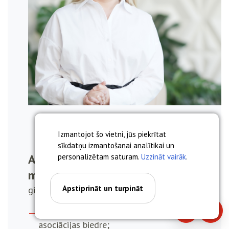
Izmantojot šo vietni, jūs piekrītat
sīkdatņu izmantošanai analītikai un
Anna Miskova, asoc. prof. Dr.
personalizētam saturam.
Uzzināt vairāk
.
med.
Apstiprināt un turpināt
ginekologs, dzemdību speciālists
Latvijas Dzemdniecības un ginekoloģijas
Piezvanīt
Piera
asociācijas biedre;