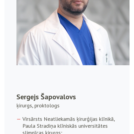
Sergejs Šapovalovs
ķirurgs, proktologs
Virsārsts Neatliekamās ķirurģijas klīnikā,
Paula Stradiņa klīniskās universitātes
slimnīcas ķirurgs;