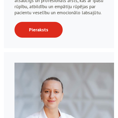
atsaucīgs un profesionāls ārsts, kas ar īpašu
rūpību, atbildību un empātiju rūpējas par
pacientu veselību un emocionālo labsajūtu.
Pieraksts