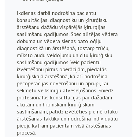
Ikdienas darbā nodrošina pacientu
konsultācijas, diagnostiku un ķirurģisku
ārstēšanu dažādu vispārējās ķirurģijas
saslimšanu gadījumos. Specializējas vēdera
dobuma un vēdera sienas patoloģiju
diagnostikā un ārstēšanā, tostarp trūču,
mīksto audu veidojumu un citu ķirurģisku
saslimšanu gadījumos. Veic pacientu
izvērtēšanu pirms operācijām, piedalās
ķirurģiskajā ārstēšanā, kā arī nodrošina
pēcoperācijas novērošanu un aprūpi, lai
sekmētu veiksmīgu atveseļošanos.
Sniedz
profesionālas konsultācijas par dažādām
akūtām un hroniskām ķirurģiskām
saslimšanām, palīdz izvēlēties piemērotāko
ārstēšanas taktiku un nodrošina individuālu
pieeju katram pacientam visā ārstēšanas
procesā.