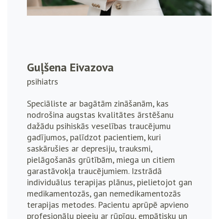
Guļšena Eivazova
psihiatrs
Speciāliste ar bagātām zināšanām, kas
nodrošina augstas kvalitātes ārstēšanu
dažādu psihiskās veselības traucējumu
gadījumos, palīdzot pacientiem, kuri
saskārušies ar depresiju, trauksmi,
pielāgošanās grūtībām, miega un citiem
garastāvokļa traucējumiem. Izstrādā
individuālus terapijas plānus, pielietojot gan
medikamentozās, gan nemedikamentozās
terapijas metodes. Pacientu aprūpē apvieno
profesionālu pieeju ar rūpīgu, empātisku un