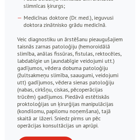
slimnīcas ķirurgs;
Medicīnas doktore (Dr. med.), ieguvusi
doktora zinātnisko grādu medicīnā.
Veic diagnostiku un ārstēšanu pieaugušajiem
taisnās zarnas patoloģiju (hemoroidālā
slimība, anālas fissūras, fistulas, rektocēles,
labdabīgie un ļaundabīgie veidojumi utt.)
gadījumos, vēdera dobuma patoloģiju
(žultsakmeņu slimība, saaugumi, veidojumi
utt) gadījumos, vēdera sienas patoloģiju
(nabas, cirkšņu, ciskas, pēcoperācijas
trūcēm) gadījumos. Piedāvā estētiskās
proktoloģijas un ķirurģijas manipulācijas
(kondilomu, papilomu noņemšana), tajā
skaitā ar lāzeri. Sniedz pirms un pēc
operācijas konsultācijas un aprūpi.