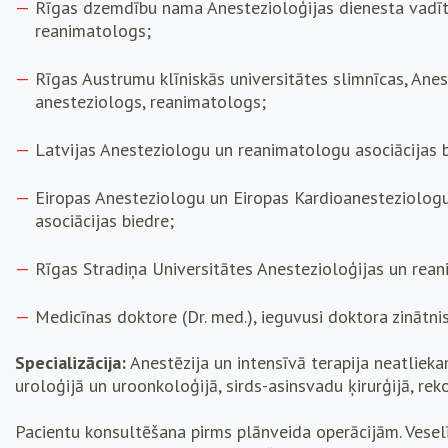
Rīgas dzemdību nama Anestezioloģijas dienesta vadītā
reanimatologs;
Rīgas Austrumu klīniskās universitātes slimnīcas, Anest
anesteziologs, reanimatologs;
Latvijas Anesteziologu un reanimatologu asociācijas b
Eiropas Anesteziologu un Eiropas Kardioanesteziologu
asociācijas biedre;
Rīgas Stradiņa Universitātes Anestezioloģijas un rean
Medicīnas doktore (Dr. med.), ieguvusi doktora zinātni
Specializācija:
Anestēzija un intensīvā terapija neatlieka
uroloģijā un uroonkoloģijā, sirds-asinsvadu ķirurģijā, reko
Pacientu konsultēšana pirms plānveida operācijām. Vesel