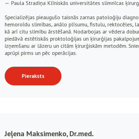
Paula Stradiņa Klīniskās universitātes slimnīcas ķirurg
Specializējas pieaugušo taisnās zarnas patoloģiju diagno
hemoroīdu slimības, anālo plīsumu, fistulu, rektocēles, 
kā arī citu slimību ārstēšanā. Nodarbojas ar vēdera dob
piedāvā estētiskās proktoloģijas un ķirurģijas pakalpoju
izņemšanu ar lāzeru un citām ķirurģiskām metodēm. Snied
aprūpi pirms un pēc operācijas.
Pieraksts
Jeļena Maksimenko, Dr.med.