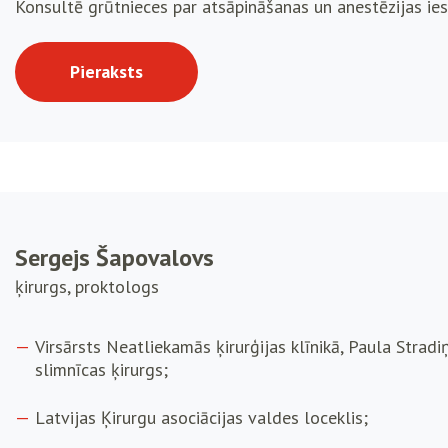
Konsultē grūtnieces par atsāpināšanas un anestēzijas ie
Pieraksts
Sergejs Šapovalovs
ķirurgs, proktologs
Virsārsts Neatliekamās ķirurģijas klīnikā, Paula Stradi
slimnīcas ķirurgs;
Latvijas Ķirurgu asociācijas valdes loceklis;