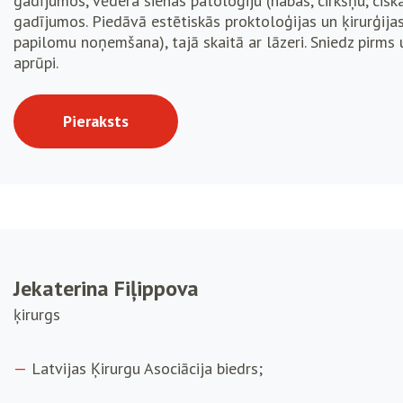
gadījumos, vēdera sienas patoloģiju (nabas, cirkšņu, cisk
gadījumos. Piedāvā estētiskās proktoloģijas un ķirurģija
papilomu noņemšana), tajā skaitā ar lāzeri. Sniedz pirms 
aprūpi.
Pieraksts
Jekaterina Fiļippova
ķirurgs
Latvijas Ķirurgu Asociācija biedrs;