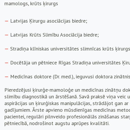
mamologs, krūts ķirurgs
Latvijas Ķirurgu asociācijas biedre;
Latvijas Krūts Slimību Asociācija biedre;
Stradiņa klīniskas universitātes slimnīcas krūts ķirurgs
Docētāja un pētniece Rīgas Stradiņa universitātes Ķiru
Medicīnas doktore (Dr. med.), ieguvusi doktora zinātni
Pieredzējusi ķirurģe-mamoloģe un medicīnas zinātņu dokt
slimību diagnostikā un ārstēšanā. Savā praksē viņa veic ul
aspirācijas un ķirurģiskas manipulācijas, strādājot gan 
gadījumiem. Ārste apvieno mūsdienīgas medicīnas metodes
pacientei, regulāri pilnveido profesionālās zināšanas star
pētniecībā, nodrošinot augstu aprūpes kvalitāti.