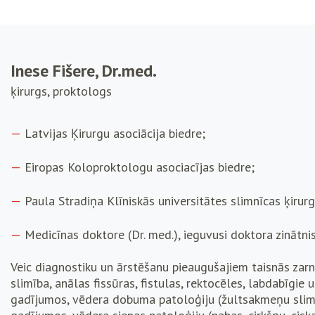
Inese Fišere, Dr.med.
ķirurgs, proktologs
Latvijas Ķirurgu asociācija biedre;
Eiropas Koloproktologu asociacījas biedre;
Paula Stradiņa Klīniskās universitātes slimnīcas ķirurg
Medicīnas doktore (Dr. med.), ieguvusi doktora zinātni
Veic diagnostiku un ārstēšanu pieaugušajiem taisnās zar
slimība, anālas fissūras, fistulas, rektocēles, labdabīgie 
gadījumos, vēdera dobuma patoloģiju (žultsakmeņu slimī