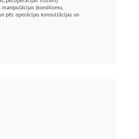
as, pēcoperācijas trūcēm)
s manipulācijas (kondilomu,
un pēc operācijas konsultācijas un