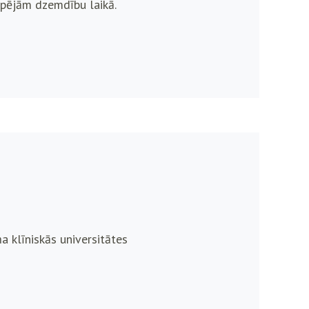
spējām dzemdību laikā.
ņa klīniskās universitātes