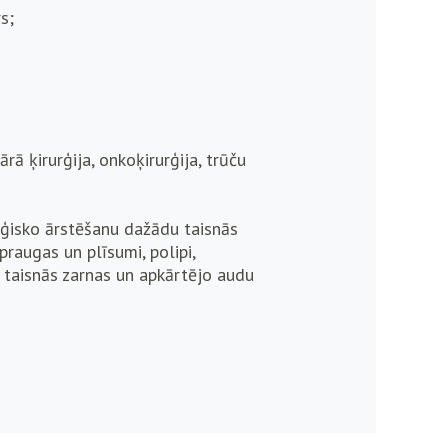
s;
rā ķirurģija, onkoķirurģija, trūču
urģisko ārstēšanu dažādu taisnās
raugas un plīsumi, polipi,
as taisnās zarnas un apkārtējo audu