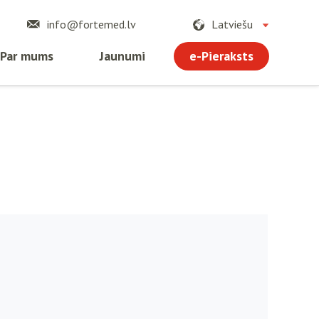
info@fortemed.lv
Latviešu
e-Pieraksts
Par mums
Jaunumi