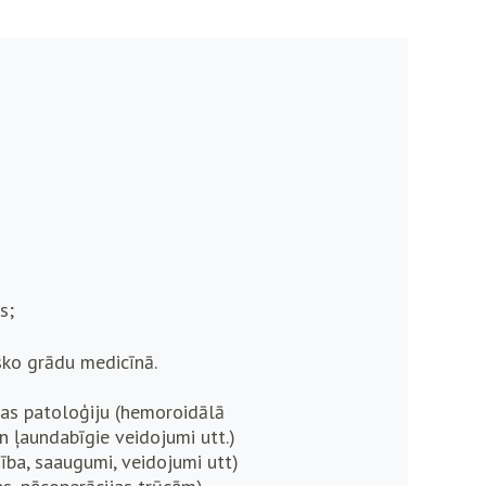
s;
sko grādu medicīnā.
nas patoloģiju (hemoroidālā
un ļaundabīgie veidojumi utt.)
ba, saaugumi, veidojumi utt)