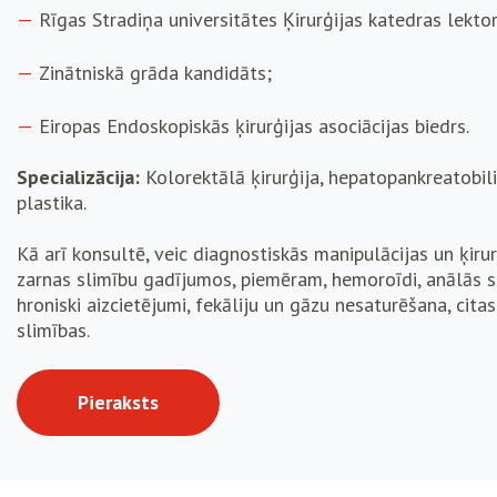
Rīgas Stradiņa universitātes Ķirurģijas katedras lektor
Zinātniskā grāda kandidāts;
Eiropas Endoskopiskās ķirurģijas asociācijas biedrs.
Specializācija:
Kolorektālā ķirurģija, hepatopankreatobiliā
plastika.
Kā arī konsultē, veic diagnostiskās manipulācijas un ķir
zarnas slimību gadījumos, piemēram, hemoroīdi, anālās sp
hroniski aizcietējumi, fekāliju un gāzu nesaturēšana, cit
slimības.
Pieraksts