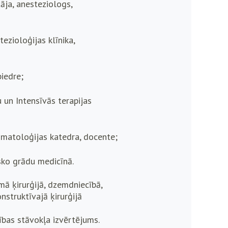
ja, anesteziologs,
ezioloģijas klīnika,
iedre;
 un Intensīvās terapijas
imatoloģijas katedra, docente;
sko grādu medicīnā.
mā ķirurģijā, dzemdniecībā,
nstruktīvajā ķirurģijā
ības stāvokļa izvērtējums.