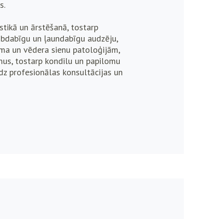
s.
stikā un ārstēšanā, tostarp
labdabīgu un ļaundabīgu audzēju,
uma un vēdera sienu patoloģijām,
mus, tostarp kondilu un papilomu
z profesionālas konsultācijas un