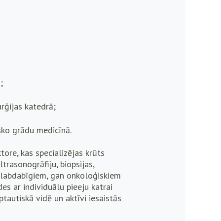
;
rģijas katedrā;
sko grādu medicīnā.
ore, kas specializējas krūts
trasonogrāfiju, biopsijas,
ar labdabīgiem, gan onkoloģiskiem
 ar individuālu pieeju katrai
ptautiskā vidē un aktīvi iesaistās