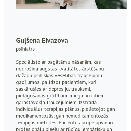
Guļšena Eivazova
psihiatrs
Speciāliste ar bagātām zināšanām, kas
nodrošina augstas kvalitātes ārstēšanu
dažādu psihiskās veselības traucējumu
gadījumos, palīdzot pacientiem, kuri
saskārušies ar depresiju, trauksmi,
pielāgošanās grūtībām, miega un citiem
garastāvokļa traucējumiem. Izstrādā
individuālus terapijas plānus, pielietojot gan
medikamentozās, gan nemedikamentozās
terapijas metodes. Pacientu aprūpē apvieno
profesionālu pieeju ar rūpīgu, empātisku un