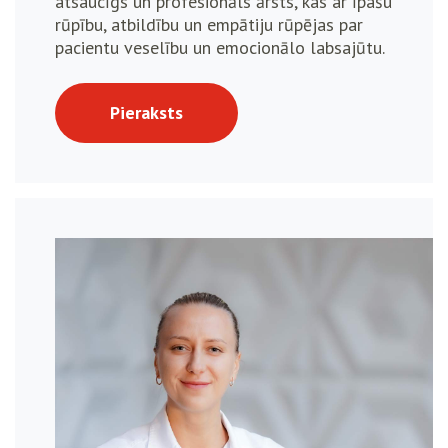
atsaucīgs un profesionāls ārsts, kas ar īpašu
rūpību, atbildību un empātiju rūpējas par
pacientu veselību un emocionālo labsajūtu.
Pieraksts