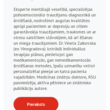
Eksperte mentālajā veselībā, specializējas
psihoemocionālo traucējumu diagnostikā un
ārstēšanā, nodrošinot augstas kvalitātes
aprūpi pacientiem ar depresiju un citiem
garastāvokļa traucējumiem, trauksmes un ar
stresu saistītiem stāvokļiem, kā arī ēšanas
un miega traucējumiem. Dr. Vineta Zaikovska
(ex. Vinogradova) izstrādā individuālus
terapijas plānus, pielietojot gan
medikamentozās, gan nemedikamentozās
ārstēšanas metodes, īpašu uzmanību veltot
personalizētai pieejai un katra pacienta
vajadzībām. Medicīnas zinātņu doktore, RSU
pasniedzēja, aktīva pētniece un zinātnisko
publikāciju autore.
Pieraksts