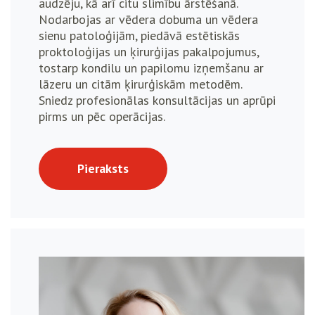
audzēju, kā arī citu slimību ārstēšanā.
Nodarbojas ar vēdera dobuma un vēdera
sienu patoloģijām, piedāvā estētiskās
proktoloģijas un ķirurģijas pakalpojumus,
tostarp kondilu un papilomu izņemšanu ar
lāzeru un citām ķirurģiskām metodēm.
Sniedz profesionālas konsultācijas un aprūpi
pirms un pēc operācijas.
Pieraksts