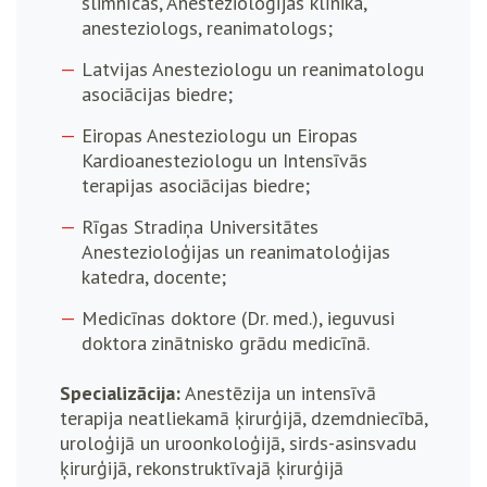
slimnīcas, Anestezioloģijas klīnika,
anesteziologs, reanimatologs;
Latvijas Anesteziologu un reanimatologu
asociācijas biedre;
Eiropas Anesteziologu un Eiropas
Kardioanesteziologu un Intensīvās
terapijas asociācijas biedre;
Rīgas Stradiņa Universitātes
Anestezioloģijas un reanimatoloģijas
katedra, docente;
Medicīnas doktore (Dr. med.), ieguvusi
doktora zinātnisko grādu medicīnā.
Specializācija:
Anestēzija un intensīvā
terapija neatliekamā ķirurģijā, dzemdniecībā,
uroloģijā un uroonkoloģijā, sirds-asinsvadu
ķirurģijā, rekonstruktīvajā ķirurģijā