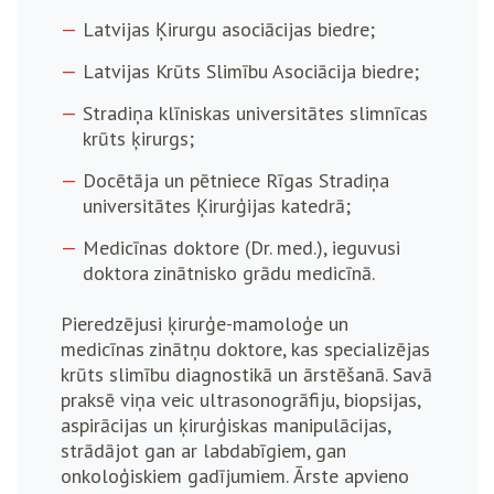
Latvijas Ķirurgu asociācijas biedre;
Latvijas Krūts Slimību Asociācija biedre;
Stradiņa klīniskas universitātes slimnīcas
krūts ķirurgs;
Docētāja un pētniece Rīgas Stradiņa
universitātes Ķirurģijas katedrā;
Medicīnas doktore (Dr. med.), ieguvusi
doktora zinātnisko grādu medicīnā.
Pieredzējusi ķirurģe-mamoloģe un
medicīnas zinātņu doktore, kas specializējas
krūts slimību diagnostikā un ārstēšanā. Savā
praksē viņa veic ultrasonogrāfiju, biopsijas,
aspirācijas un ķirurģiskas manipulācijas,
strādājot gan ar labdabīgiem, gan
onkoloģiskiem gadījumiem. Ārste apvieno