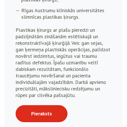
Rīgas Austrumu klīniskās universitātes
slimnīcas plastikas ķirurgs.
Plastikas ķirurgs ar plašu pieredzi un
padziļinātām zināšanām estētiskajā un
rekonstruktīvajā ķirurģijā. Veic gan sejas,
gan ķermeņa plastiskās operācijas, palīdzot
novērst iedzimtus, iegūtus vai traumu
radītus defektus. Īpašu uzmanību veltī
dabiskam rezultātam, funkcionālo
traucējumu novēršanai un pacienta
individuālajām vajadzībām. Darbā apvieno
precizitāti, māksliniecisku redzējumu un
rūpes par cilvēka pašsajūtu.
Pieraksts