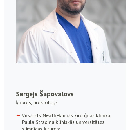
Sergejs Šapovalovs
ķirurgs, proktologs
Virsārsts Neatliekamās ķirurģijas klīnikā,
Paula Stradiņa klīniskās universitātes
slimnīcas ķirurgs;