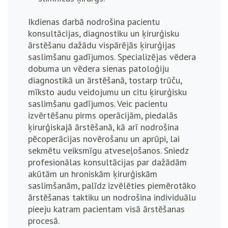
Ikdienas darbā nodrošina pacientu
konsultācijas, diagnostiku un ķirurģisku
ārstēšanu dažādu vispārējās ķirurģijas
saslimšanu gadījumos. Specializējas vēdera
dobuma un vēdera sienas patoloģiju
diagnostikā un ārstēšanā, tostarp trūču,
mīksto audu veidojumu un citu ķirurģisku
saslimšanu gadījumos. Veic pacientu
izvērtēšanu pirms operācijām, piedalās
ķirurģiskajā ārstēšanā, kā arī nodrošina
pēcoperācijas novērošanu un aprūpi, lai
sekmētu veiksmīgu atveseļošanos.
Sniedz
profesionālas konsultācijas par dažādām
akūtām un hroniskām ķirurģiskām
saslimšanām, palīdz izvēlēties piemērotāko
ārstēšanas taktiku un nodrošina individuālu
pieeju katram pacientam visā ārstēšanas
procesā.