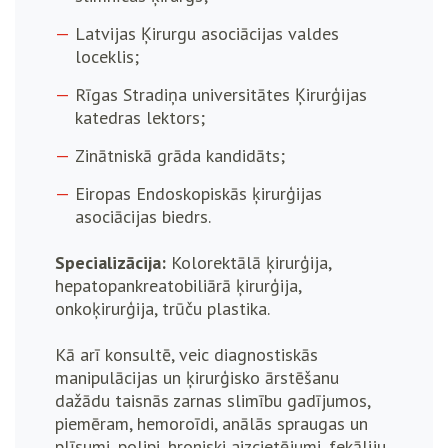
Latvijas Ķirurgu asociācijas valdes
loceklis;
Rīgas Stradiņa universitātes Ķirurģijas
katedras lektors;
Zinātniskā grāda kandidāts;
Eiropas Endoskopiskās ķirurģijas
asociācijas biedrs.
Specializācija:
Kolorektālā ķirurģija,
hepatopankreatobiliārā ķirurģija,
onkoķirurģija, trūču plastika.
Kā arī konsultē, veic diagnostiskās
manipulācijas un ķirurģisko ārstēšanu
dažādu taisnās zarnas slimību gadījumos,
piemēram, hemoroīdi, anālās spraugas un
plīsumi, polipi, hroniski aizcietējumi, fekāliju