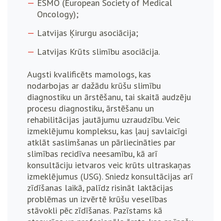
ESMO (European Society of Medical
Oncology);
Latvijas Ķirurgu asociācija;
Latvijas Krūts slimību asociācija.
Augsti kvalificēts mamologs, kas
nodarbojas ar dažādu krūšu slimību
diagnostiku un ārstēšanu, tai skaitā audzēju
procesu diagnostiku, ārstēšanu un
rehabilitācijas jautājumu uzraudzību. Veic
izmeklējumu kompleksu, kas ļauj savlaicīgi
atklāt saslimšanas un pārliecināties par
slimības recidīva neesamību, kā arī
konsultāciju ietvaros veic krūts ultraskaņas
izmeklējumus (USG). Sniedz konsultācijas arī
zīdīšanas laikā, palīdz risināt laktācijas
problēmas un izvērtē krūšu veselības
stāvokli pēc zīdīšanas. Pazīstams kā