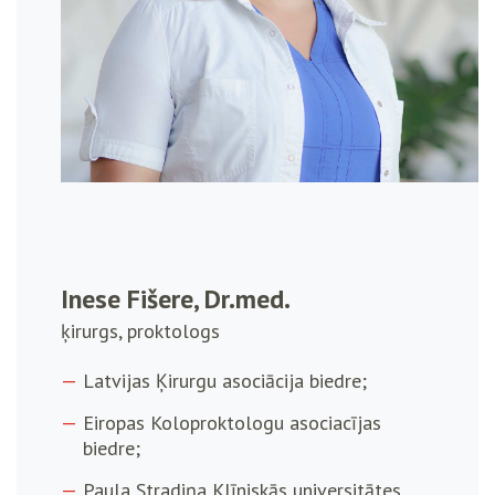
Inese Fišere, Dr.med.
ķirurgs, proktologs
Latvijas Ķirurgu asociācija biedre;
Eiropas Koloproktologu asociacījas
biedre;
Paula Stradiņa Klīniskās universitātes