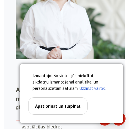
Izmantojot šo vietni, jūs piekrītat
sīkdatņu izmantošanai analītikai un
Anna Miskova, asoc. prof. Dr.
personalizētam saturam.
Uzzināt vairāk
.
med.
Apstiprināt un turpināt
ginekologs, dzemdību speciālists
Latvijas Dzemdniecības un ginekoloģijas
Piezvanīt
Piera
asociācijas biedre;