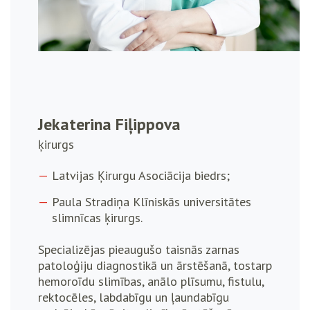
Jekaterina Fiļippova
ķirurgs
Latvijas Ķirurgu Asociācija biedrs;
Paula Stradiņa Klīniskās universitātes
slimnīcas ķirurgs.
Specializējas pieaugušo taisnās zarnas
patoloģiju diagnostikā un ārstēšanā, tostarp
hemoroīdu slimības, anālo plīsumu, fistulu,
rektocēles, labdabīgu un ļaundabīgu