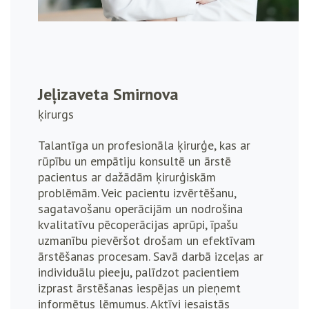
Jeļizaveta Smirnova
ķirurgs
Talantīga un profesionāla ķirurģe, kas ar
rūpību un empātiju konsultē un ārstē
pacientus ar dažādām ķirurģiskām
problēmām. Veic pacientu izvērtēšanu,
sagatavošanu operācijām un nodrošina
kvalitatīvu pēcoperācijas aprūpi, īpašu
uzmanību pievēršot drošam un efektīvam
ārstēšanas procesam. Savā darbā izceļas ar
individuālu pieeju, palīdzot pacientiem
izprast ārstēšanas iespējas un pieņemt
informētus lēmumus. Aktīvi iesaistās