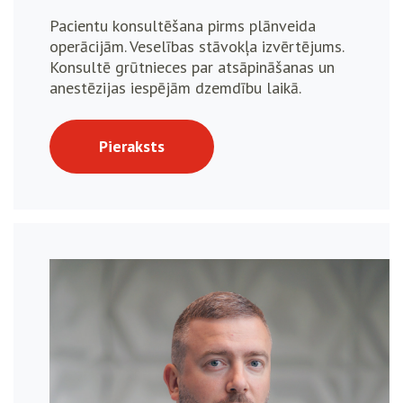
Pacientu konsultēšana pirms plānveida
operācijām. Veselības stāvokļa izvērtējums.
Konsultē grūtnieces par atsāpināšanas un
anestēzijas iespējām dzemdību laikā.
Pieraksts