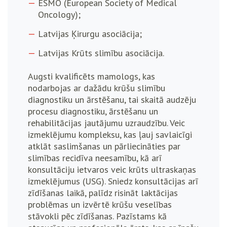
ESMO (European Society of Medical
Oncology);
Latvijas Ķirurgu asociācija;
Latvijas Krūts slimību asociācija.
Augsti kvalificēts mamologs, kas
nodarbojas ar dažādu krūšu slimību
diagnostiku un ārstēšanu, tai skaitā audzēju
procesu diagnostiku, ārstēšanu un
rehabilitācijas jautājumu uzraudzību. Veic
izmeklējumu kompleksu, kas ļauj savlaicīgi
atklāt saslimšanas un pārliecināties par
slimības recidīva neesamību, kā arī
konsultāciju ietvaros veic krūts ultraskaņas
izmeklējumus (USG). Sniedz konsultācijas arī
zīdīšanas laikā, palīdz risināt laktācijas
problēmas un izvērtē krūšu veselības
stāvokli pēc zīdīšanas. Pazīstams kā