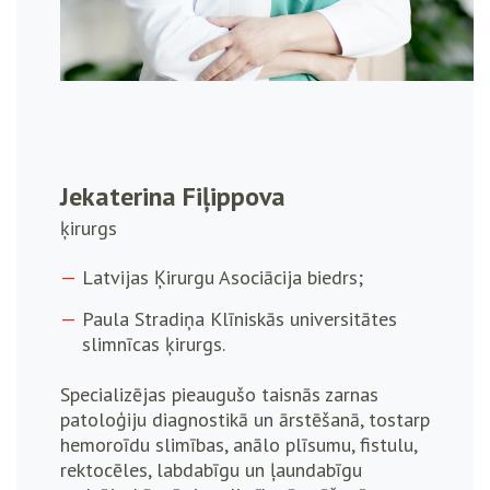
Jekaterina Fiļippova
ķirurgs
Latvijas Ķirurgu Asociācija biedrs;
Paula Stradiņa Klīniskās universitātes
slimnīcas ķirurgs.
Specializējas pieaugušo taisnās zarnas
patoloģiju diagnostikā un ārstēšanā, tostarp
hemoroīdu slimības, anālo plīsumu, fistulu,
rektocēles, labdabīgu un ļaundabīgu