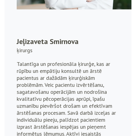
Jeļizaveta Smirnova
ķirurgs
Talantīga un profesionāla ķirurģe, kas ar
rūpību un empātiju konsultē un ārstē
pacientus ar dažādām ķirurģiskām
problēmām. Veic pacientu izvērtēšanu,
sagatavošanu operācijām un nodrošina
kvalitatīvu pēcoperācijas aprūpi, īpašu
uzmanību pievēršot drošam un efektīvam
ārstēšanas procesam. Savā darbā izceļas ar
individuālu pieeju, palīdzot pacientiem
izprast ārstēšanas iespējas un pieņemt
informētus lēmumus. Aktīvi iesaistās