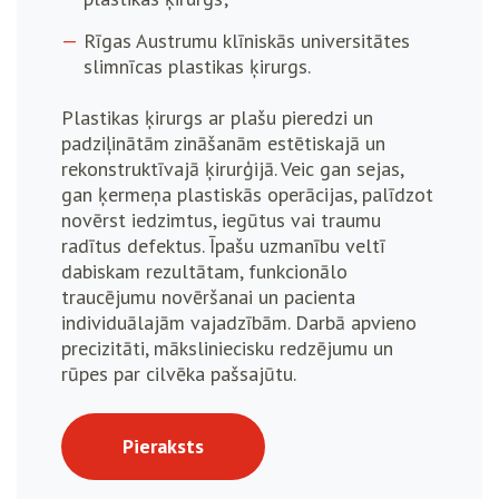
Rīgas Austrumu klīniskās universitātes
slimnīcas plastikas ķirurgs.
Plastikas ķirurgs ar plašu pieredzi un
padziļinātām zināšanām estētiskajā un
rekonstruktīvajā ķirurģijā. Veic gan sejas,
gan ķermeņa plastiskās operācijas, palīdzot
novērst iedzimtus, iegūtus vai traumu
radītus defektus. Īpašu uzmanību veltī
dabiskam rezultātam, funkcionālo
traucējumu novēršanai un pacienta
individuālajām vajadzībām. Darbā apvieno
precizitāti, māksliniecisku redzējumu un
rūpes par cilvēka pašsajūtu.
Pieraksts