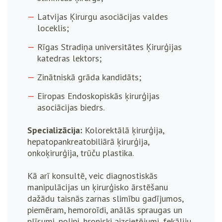
Latvijas Ķirurgu asociācijas valdes
loceklis;
Rīgas Stradiņa universitātes Ķirurģijas
katedras lektors;
Zinātniskā grāda kandidāts;
Eiropas Endoskopiskās ķirurģijas
asociācijas biedrs.
Specializācija:
Kolorektālā ķirurģija,
hepatopankreatobiliārā ķirurģija,
onkoķirurģija, trūču plastika.
Kā arī konsultē, veic diagnostiskās
manipulācijas un ķirurģisko ārstēšanu
dažādu taisnās zarnas slimību gadījumos,
piemēram, hemoroīdi, anālās spraugas un
plīsumi, polipi, hroniski aizcietējumi, fekāliju