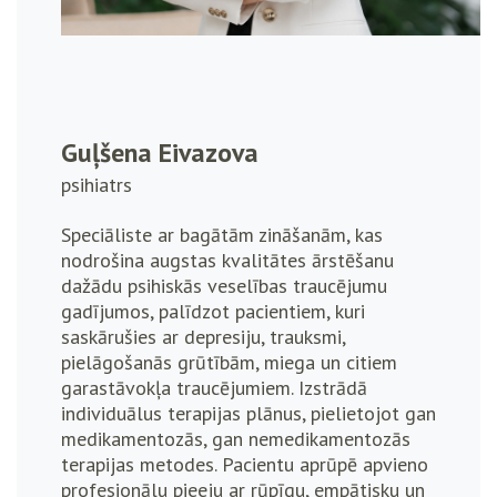
Guļšena Eivazova
psihiatrs
Speciāliste ar bagātām zināšanām, kas
nodrošina augstas kvalitātes ārstēšanu
dažādu psihiskās veselības traucējumu
gadījumos, palīdzot pacientiem, kuri
saskārušies ar depresiju, trauksmi,
pielāgošanās grūtībām, miega un citiem
garastāvokļa traucējumiem. Izstrādā
individuālus terapijas plānus, pielietojot gan
medikamentozās, gan nemedikamentozās
terapijas metodes. Pacientu aprūpē apvieno
profesionālu pieeju ar rūpīgu, empātisku un