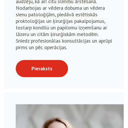
audzēju, kā arī citu slimību ārstēšanā.
Nodarbojas ar vēdera dobuma un vēdera
sienu patoloģijām, piedāvā estētiskās
proktoloģijas un ķirurģijas pakalpojumus,
tostarp kondilu un papilomu izņemšanu ar
lāzeru un citām ķirurģiskām metodēm.
Sniedz profesionālas konsultācijas un aprūpi
pirms un pēc operācijas.
Pieraksts