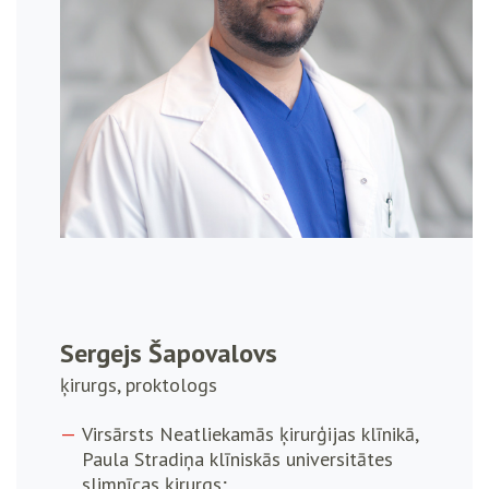
Sergejs Šapovalovs
ķirurgs, proktologs
Virsārsts Neatliekamās ķirurģijas klīnikā,
Paula Stradiņa klīniskās universitātes
slimnīcas ķirurgs;