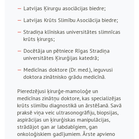
Latvijas Ķirurgu asociācijas biedre;
Latvijas Krūts Slimību Asociācija biedre;
Stradiņa klīniskas universitātes slimnīcas
krūts ķirurgs;
Docētāja un pētniece Rīgas Stradiņa
universitātes Ķirurģijas katedrā;
Medicīnas doktore (Dr. med.), ieguvusi
doktora zinātnisko grādu medicīnā.
Pieredzējusi ķirurģe-mamoloģe un
medicīnas zinātņu doktore, kas specializējas
krūts slimību diagnostikā un ārstēšanā. Savā
praksē viņa veic ultrasonogrāfiju, biopsijas,
aspirācijas un ķirurģiskas manipulācijas,
strādājot gan ar labdabīgiem, gan
onkoloģiskiem gadījumiem. Ārste apvieno