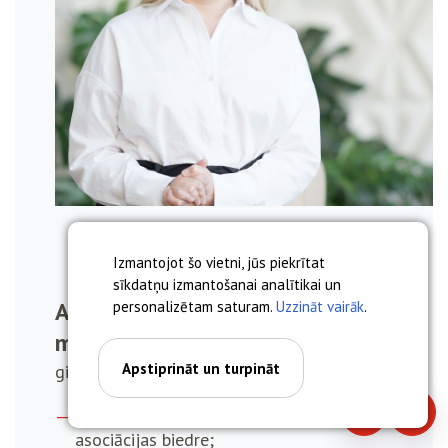
Izmantojot šo vietni, jūs piekrītat
sīkdatņu izmantošanai analītikai un
Anna Miskova, asoc. prof. Dr.
personalizētam saturam.
Uzzināt vairāk
.
med.
Apstiprināt un turpināt
ginekologs, dzemdību speciālists
Latvijas Dzemdniecības un ginekoloģijas
Piezvanīt
Piera
asociācijas biedre;