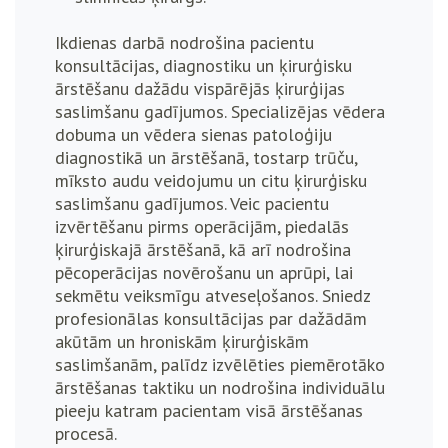
Ikdienas darbā nodrošina pacientu
konsultācijas, diagnostiku un ķirurģisku
ārstēšanu dažādu vispārējās ķirurģijas
saslimšanu gadījumos. Specializējas vēdera
dobuma un vēdera sienas patoloģiju
diagnostikā un ārstēšanā, tostarp trūču,
mīksto audu veidojumu un citu ķirurģisku
saslimšanu gadījumos. Veic pacientu
izvērtēšanu pirms operācijām, piedalās
ķirurģiskajā ārstēšanā, kā arī nodrošina
pēcoperācijas novērošanu un aprūpi, lai
sekmētu veiksmīgu atveseļošanos.
Sniedz
profesionālas konsultācijas par dažādām
akūtām un hroniskām ķirurģiskām
saslimšanām, palīdz izvēlēties piemērotāko
ārstēšanas taktiku un nodrošina individuālu
pieeju katram pacientam visā ārstēšanas
procesā.