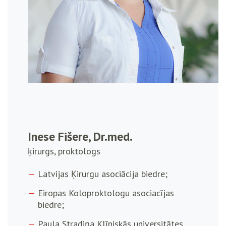
Inese Fišere, Dr.med.
ķirurgs, proktologs
Latvijas Ķirurgu asociācija biedre;
Eiropas Koloproktologu asociacījas
biedre;
Paula Stradiņa Klīniskās universitātes