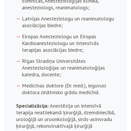
slimnīcas, Anestezioloģijas klīnika,
anesteziologs, reanimatologs;
Latvijas Anesteziologu un reanimatologu
asociācijas biedre;
Eiropas Anesteziologu un Eiropas
Kardioanesteziologu un Intensīvās
terapijas asociācijas biedre;
Rīgas Stradiņa Universitātes
Anestezioloģijas un reanimatoloģijas
katedra, docente;
Medicīnas doktore (Dr. med.), ieguvusi
doktora zinātnisko grādu medicīnā.
Specializācija:
Anestēzija un intensīvā
terapija neatliekamā ķirurģijā, dzemdniecībā,
uroloģijā un uroonkoloģijā, sirds-asinsvadu
ķirurģijā, rekonstruktīvajā ķirurģijā