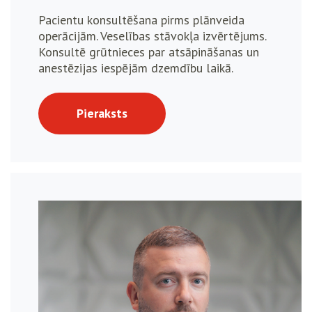
Pacientu konsultēšana pirms plānveida
operācijām. Veselības stāvokļa izvērtējums.
Konsultē grūtnieces par atsāpināšanas un
anestēzijas iespējām dzemdību laikā.
Pieraksts