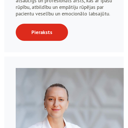
atsaucīgs un profesionāls ārsts, kas ar īpašu
rūpību, atbildību un empātiju rūpējas par
pacientu veselību un emocionālo labsajūtu.
Pieraksts