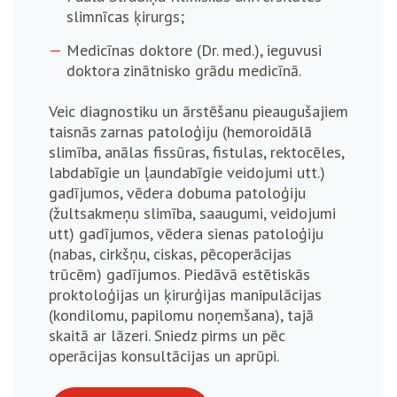
slimnīcas ķirurgs;
Medicīnas doktore (Dr. med.), ieguvusi
doktora zinātnisko grādu medicīnā.
Veic diagnostiku un ārstēšanu pieaugušajiem
taisnās zarnas patoloģiju (hemoroidālā
slimība, anālas fissūras, fistulas, rektocēles,
labdabīgie un ļaundabīgie veidojumi utt.)
gadījumos, vēdera dobuma patoloģiju
(žultsakmeņu slimība, saaugumi, veidojumi
utt) gadījumos, vēdera sienas patoloģiju
(nabas, cirkšņu, ciskas, pēcoperācijas
trūcēm) gadījumos. Piedāvā estētiskās
proktoloģijas un ķirurģijas manipulācijas
(kondilomu, papilomu noņemšana), tajā
skaitā ar lāzeri. Sniedz pirms un pēc
operācijas konsultācijas un aprūpi.