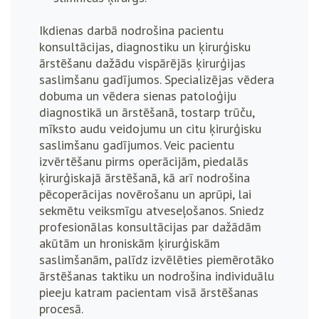
Ikdienas darbā nodrošina pacientu
konsultācijas, diagnostiku un ķirurģisku
ārstēšanu dažādu vispārējās ķirurģijas
saslimšanu gadījumos. Specializējas vēdera
dobuma un vēdera sienas patoloģiju
diagnostikā un ārstēšanā, tostarp trūču,
mīksto audu veidojumu un citu ķirurģisku
saslimšanu gadījumos. Veic pacientu
izvērtēšanu pirms operācijām, piedalās
ķirurģiskajā ārstēšanā, kā arī nodrošina
pēcoperācijas novērošanu un aprūpi, lai
sekmētu veiksmīgu atveseļošanos.
Sniedz
profesionālas konsultācijas par dažādām
akūtām un hroniskām ķirurģiskām
saslimšanām, palīdz izvēlēties piemērotāko
ārstēšanas taktiku un nodrošina individuālu
pieeju katram pacientam visā ārstēšanas
procesā.