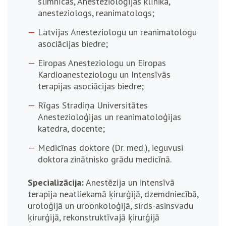
slimnīcas, Anestezioloģijas klīnika,
anesteziologs, reanimatologs;
Latvijas Anesteziologu un reanimatologu
asociācijas biedre;
Eiropas Anesteziologu un Eiropas
Kardioanesteziologu un Intensīvās
terapijas asociācijas biedre;
Rīgas Stradiņa Universitātes
Anestezioloģijas un reanimatoloģijas
katedra, docente;
Medicīnas doktore (Dr. med.), ieguvusi
doktora zinātnisko grādu medicīnā.
Specializācija:
Anestēzija un intensīvā
terapija neatliekamā ķirurģijā, dzemdniecībā,
uroloģijā un uroonkoloģijā, sirds-asinsvadu
ķirurģijā, rekonstruktīvajā ķirurģijā