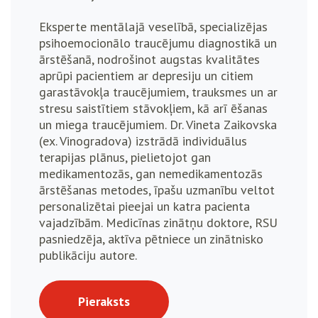
Eksperte mentālajā veselībā, specializējas
psihoemocionālo traucējumu diagnostikā un
ārstēšanā, nodrošinot augstas kvalitātes
aprūpi pacientiem ar depresiju un citiem
garastāvokļa traucējumiem, trauksmes un ar
stresu saistītiem stāvokļiem, kā arī ēšanas
un miega traucējumiem. Dr. Vineta Zaikovska
(ex. Vinogradova) izstrādā individuālus
terapijas plānus, pielietojot gan
medikamentozās, gan nemedikamentozās
ārstēšanas metodes, īpašu uzmanību veltot
personalizētai pieejai un katra pacienta
vajadzībām. Medicīnas zinātņu doktore, RSU
pasniedzēja, aktīva pētniece un zinātnisko
publikāciju autore.
Pieraksts