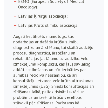
ESMO (European Society of Medical
Oncology);
Latvijas Ķirurgu asociācija;
Latvijas Krūts slimību asociācija.
Augsti kvalificēts mamologs, kas
nodarbojas ar dažādu krūšu slimību
diagnostiku un ārstēšanu, tai skaitā audzēju
procesu diagnostiku, ārstēšanu un
rehabilitācijas jautājumu uzraudzību. Veic
izmeklējumu kompleksu, kas ļauj savlaicīgi
atklāt saslimšanas un pārliecināties par
slimības recidīva neesamību, kā arī
konsultāciju ietvaros veic krūts ultraskaņas
izmeklējumus (USG). Sniedz konsultācijas arī
zīdīšanas laikā, palīdz risināt laktācijas
problēmas un izvērtē krūšu veselības
stāvokli pēc zīdīšanas. Pazīstams kā