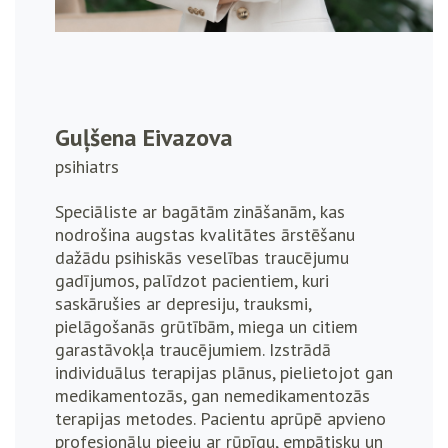
Guļšena Eivazova
psihiatrs
Speciāliste ar bagātām zināšanām, kas
nodrošina augstas kvalitātes ārstēšanu
dažādu psihiskās veselības traucējumu
gadījumos, palīdzot pacientiem, kuri
saskārušies ar depresiju, trauksmi,
pielāgošanās grūtībām, miega un citiem
garastāvokļa traucējumiem. Izstrādā
individuālus terapijas plānus, pielietojot gan
medikamentozās, gan nemedikamentozās
terapijas metodes. Pacientu aprūpē apvieno
profesionālu pieeju ar rūpīgu, empātisku un