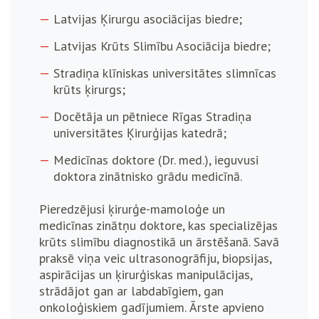
Latvijas Ķirurgu asociācijas biedre;
Latvijas Krūts Slimību Asociācija biedre;
Stradiņa klīniskas universitātes slimnīcas
krūts ķirurgs;
Docētāja un pētniece Rīgas Stradiņa
universitātes Ķirurģijas katedrā;
Medicīnas doktore (Dr. med.), ieguvusi
doktora zinātnisko grādu medicīnā.
Pieredzējusi ķirurģe-mamoloģe un
medicīnas zinātņu doktore, kas specializējas
krūts slimību diagnostikā un ārstēšanā. Savā
praksē viņa veic ultrasonogrāfiju, biopsijas,
aspirācijas un ķirurģiskas manipulācijas,
strādājot gan ar labdabīgiem, gan
onkoloģiskiem gadījumiem. Ārste apvieno