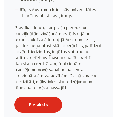
Rīgas Austrumu klīniskās universitātes
slimnīcas plastikas ķirurgs.
Plastikas ķirurgs ar plašu pieredzi un
padziļinātām zināšanām estētiskajā un
rekonstruktīvajā ķirurģijā. Veic gan sejas,
gan ķermeņa plastiskās operācijas, palīdzot
novērst iedzimtus, iegūtus vai traumu
radītus defektus. Īpašu uzmanību veltī
dabiskam rezultātam, funkcionālo
traucējumu novēršanai un pacienta
individuālajām vajadzībām. Darbā apvieno
precizitāti, māksliniecisku redzējumu un
rūpes par cilvēka pašsajūtu.
Pieraksts