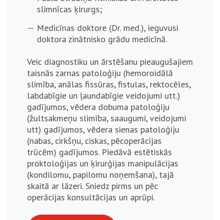
slimnīcas ķirurgs;
Medicīnas doktore (Dr. med.), ieguvusi
doktora zinātnisko grādu medicīnā.
Veic diagnostiku un ārstēšanu pieaugušajiem
taisnās zarnas patoloģiju (hemoroidālā
slimība, anālas fissūras, fistulas, rektocēles,
labdabīgie un ļaundabīgie veidojumi utt.)
gadījumos, vēdera dobuma patoloģiju
(žultsakmeņu slimība, saaugumi, veidojumi
utt) gadījumos, vēdera sienas patoloģiju
(nabas, cirkšņu, ciskas, pēcoperācijas
trūcēm) gadījumos. Piedāvā estētiskās
proktoloģijas un ķirurģijas manipulācijas
(kondilomu, papilomu noņemšana), tajā
skaitā ar lāzeri. Sniedz pirms un pēc
operācijas konsultācijas un aprūpi.