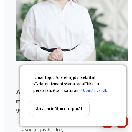
Izmantojot šo vietni, jūs piekrītat
sīkdatņu izmantošanai analītikai un
Anna Miskova, asoc. prof. Dr.
personalizētam saturam.
Uzzināt vairāk
.
med.
Apstiprināt un turpināt
ginekologs, dzemdību speciālists
Latvijas Dzemdniecības un ginekoloģijas
Piezvanīt
Piera
asociācijas biedre;