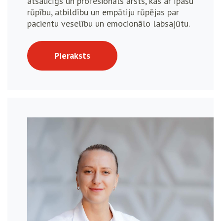
atsaucīgs un profesionāls ārsts, kas ar īpašu
rūpību, atbildību un empātiju rūpējas par
pacientu veselību un emocionālo labsajūtu.
Pieraksts