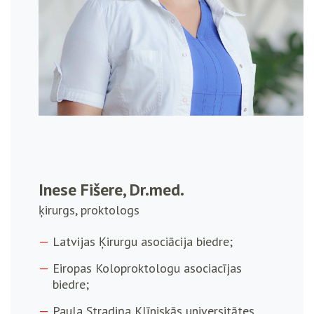
Inese Fišere, Dr.med.
ķirurgs, proktologs
Latvijas Ķirurgu asociācija biedre;
Eiropas Koloproktologu asociacījas
biedre;
Paula Stradiņa Klīniskās universitātes