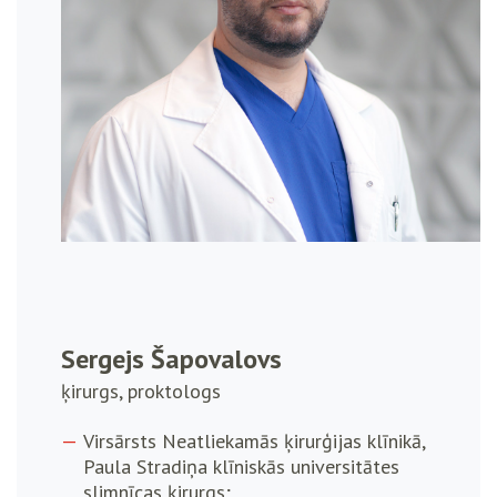
Sergejs Šapovalovs
ķirurgs, proktologs
Virsārsts Neatliekamās ķirurģijas klīnikā,
Paula Stradiņa klīniskās universitātes
slimnīcas ķirurgs;