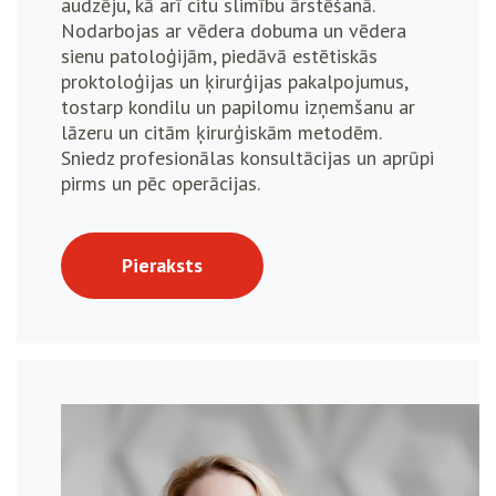
audzēju, kā arī citu slimību ārstēšanā.
Nodarbojas ar vēdera dobuma un vēdera
sienu patoloģijām, piedāvā estētiskās
proktoloģijas un ķirurģijas pakalpojumus,
tostarp kondilu un papilomu izņemšanu ar
lāzeru un citām ķirurģiskām metodēm.
Sniedz profesionālas konsultācijas un aprūpi
pirms un pēc operācijas.
Pieraksts