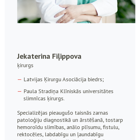
Jekaterina Fiļippova
ķirurgs
Latvijas Ķirurgu Asociācija biedrs;
Paula Stradiņa Klīniskās universitātes
slimnīcas ķirurgs.
Specializējas pieaugušo taisnās zarnas
patoloģiju diagnostikā un ārstēšanā, tostarp
hemoroīdu slimības, anālo plīsumu, fistulu,
rektocēles, labdabīgu un ļaundabīgu