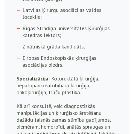
Latvijas Ķirurgu asociācijas valdes
loceklis;
Rīgas Stradiņa universitātes Ķirurģijas
katedras lektors;
Zinātniskā grāda kandidāts;
Eiropas Endoskopiskās ķirurģijas
asociācijas biedrs.
Specializācija:
Kolorektālā ķirurģija,
hepatopankreatobiliārā ķirurģija,
onkoķirurģija, trūču plastika.
Kā arī konsultē, veic diagnostiskās
manipulācijas un ķirurģisko ārstēšanu
dažādu taisnās zarnas slimību gadījumos,
piemēram, hemoroīdi, anālās spraugas un
plīsumi, polipi, hroniski aizcietējumi, fekāliju