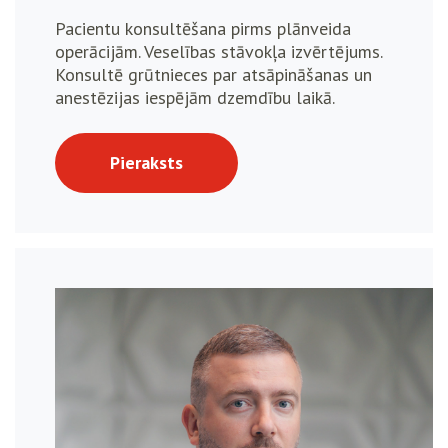
Pacientu konsultēšana pirms plānveida
operācijām. Veselības stāvokļa izvērtējums.
Konsultē grūtnieces par atsāpināšanas un
anestēzijas iespējām dzemdību laikā.
Pieraksts