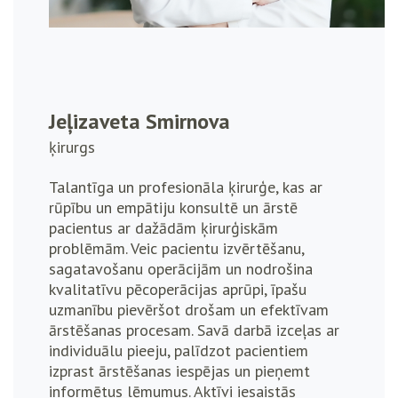
Jeļizaveta Smirnova
ķirurgs
Talantīga un profesionāla ķirurģe, kas ar
rūpību un empātiju konsultē un ārstē
pacientus ar dažādām ķirurģiskām
problēmām. Veic pacientu izvērtēšanu,
sagatavošanu operācijām un nodrošina
kvalitatīvu pēcoperācijas aprūpi, īpašu
uzmanību pievēršot drošam un efektīvam
ārstēšanas procesam. Savā darbā izceļas ar
individuālu pieeju, palīdzot pacientiem
izprast ārstēšanas iespējas un pieņemt
informētus lēmumus. Aktīvi iesaistās