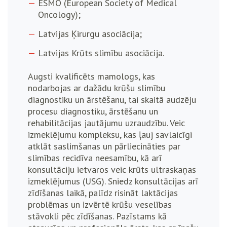
ESMO (European Society of Medical
Oncology);
Latvijas Ķirurgu asociācija;
Latvijas Krūts slimību asociācija.
Augsti kvalificēts mamologs, kas
nodarbojas ar dažādu krūšu slimību
diagnostiku un ārstēšanu, tai skaitā audzēju
procesu diagnostiku, ārstēšanu un
rehabilitācijas jautājumu uzraudzību. Veic
izmeklējumu kompleksu, kas ļauj savlaicīgi
atklāt saslimšanas un pārliecināties par
slimības recidīva neesamību, kā arī
konsultāciju ietvaros veic krūts ultraskaņas
izmeklējumus (USG). Sniedz konsultācijas arī
zīdīšanas laikā, palīdz risināt laktācijas
problēmas un izvērtē krūšu veselības
stāvokli pēc zīdīšanas. Pazīstams kā