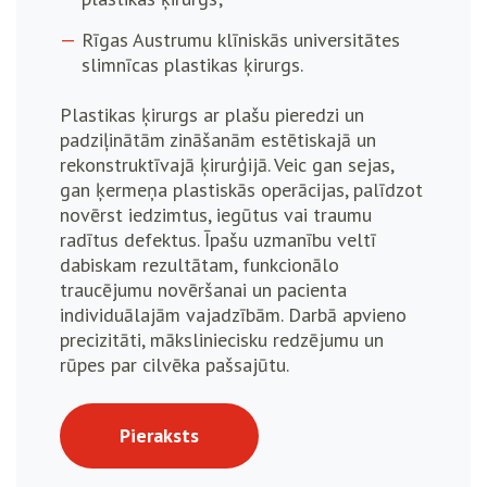
Rīgas Austrumu klīniskās universitātes
slimnīcas plastikas ķirurgs.
Plastikas ķirurgs ar plašu pieredzi un
padziļinātām zināšanām estētiskajā un
rekonstruktīvajā ķirurģijā. Veic gan sejas,
gan ķermeņa plastiskās operācijas, palīdzot
novērst iedzimtus, iegūtus vai traumu
radītus defektus. Īpašu uzmanību veltī
dabiskam rezultātam, funkcionālo
traucējumu novēršanai un pacienta
individuālajām vajadzībām. Darbā apvieno
precizitāti, māksliniecisku redzējumu un
rūpes par cilvēka pašsajūtu.
Pieraksts