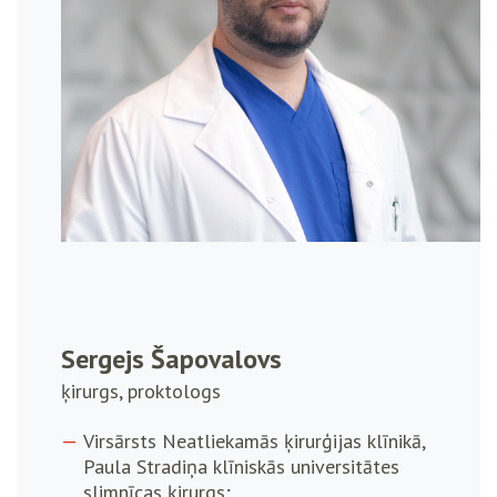
Sergejs Šapovalovs
ķirurgs, proktologs
Virsārsts Neatliekamās ķirurģijas klīnikā,
Paula Stradiņa klīniskās universitātes
slimnīcas ķirurgs;