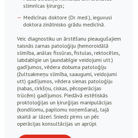
slimnīcas ķirurgs;
Medicīnas doktore (Dr. med.), ieguvusi
doktora zinātnisko grādu medicīnā.
Veic diagnostiku un ārstēšanu pieaugušajiem
taisnās zarnas patoloģiju (hemoroidālā
slimība, anālas fissūras, fistulas, rektocēles,
labdabīgie un ļaundabīgie veidojumi utt.)
gadījumos, vēdera dobuma patoloģiju
(žultsakmeņu slimība, saaugumi, veidojumi
utt) gadījumos, vēdera sienas patoloģiju
(nabas, cirkšņu, ciskas, pēcoperācijas
trūcēm) gadījumos. Piedāvā estētiskās
proktoloģijas un ķirurģijas manipulācijas
(kondilomu, papilomu noņemšana), tajā
skaitā ar lāzeri. Sniedz pirms un pēc
operācijas konsultācijas un aprūpi.