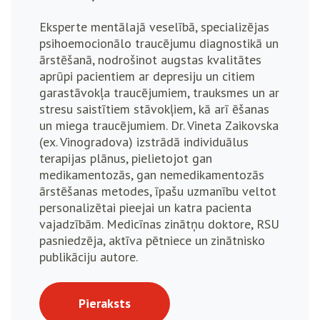
Eksperte mentālajā veselībā, specializējas
psihoemocionālo traucējumu diagnostikā un
ārstēšanā, nodrošinot augstas kvalitātes
aprūpi pacientiem ar depresiju un citiem
garastāvokļa traucējumiem, trauksmes un ar
stresu saistītiem stāvokļiem, kā arī ēšanas
un miega traucējumiem. Dr. Vineta Zaikovska
(ex. Vinogradova) izstrādā individuālus
terapijas plānus, pielietojot gan
medikamentozās, gan nemedikamentozās
ārstēšanas metodes, īpašu uzmanību veltot
personalizētai pieejai un katra pacienta
vajadzībām. Medicīnas zinātņu doktore, RSU
pasniedzēja, aktīva pētniece un zinātnisko
publikāciju autore.
Pieraksts