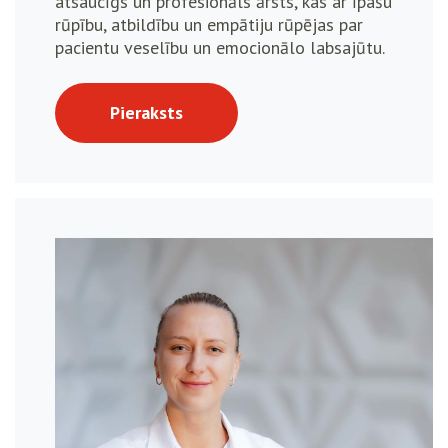
atsaucīgs un profesionāls ārsts, kas ar īpašu
rūpību, atbildību un empātiju rūpējas par
pacientu veselību un emocionālo labsajūtu.
Pieraksts