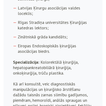
Latvijas Ķirurgu asociācijas valdes
loceklis;
Rīgas Stradiņa universitātes Ķirurģijas
katedras lektors;
Zinātniskā grāda kandidāts;
Eiropas Endoskopiskās ķirurģijas
asociācijas biedrs.
Specializācija:
Kolorektālā ķirurģija,
hepatopankreatobiliārā ķirurģija,
onkoķirurģija, trūču plastika.
Kā arī konsultē, veic diagnostiskās
manipulācijas un ķirurģisko ārstēšanu
dažādu taisnās zarnas slimību gadījumos,
piemēram, hemoroīdi, anālās spraugas un
plīsumi, polipi, hroniski aizcietējumi, fekāliju