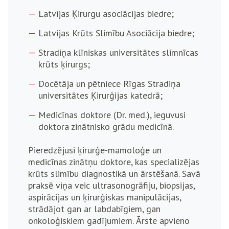
Latvijas Ķirurgu asociācijas biedre;
Latvijas Krūts Slimību Asociācija biedre;
Stradiņa klīniskas universitātes slimnīcas
krūts ķirurgs;
Docētāja un pētniece Rīgas Stradiņa
universitātes Ķirurģijas katedrā;
Medicīnas doktore (Dr. med.), ieguvusi
doktora zinātnisko grādu medicīnā.
Pieredzējusi ķirurģe-mamoloģe un
medicīnas zinātņu doktore, kas specializējas
krūts slimību diagnostikā un ārstēšanā. Savā
praksē viņa veic ultrasonogrāfiju, biopsijas,
aspirācijas un ķirurģiskas manipulācijas,
strādājot gan ar labdabīgiem, gan
onkoloģiskiem gadījumiem. Ārste apvieno