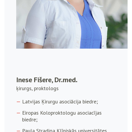
Inese Fišere, Dr.med.
ķirurgs, proktologs
Latvijas Ķirurgu asociācija biedre;
Eiropas Koloproktologu asociacījas
biedre;
Paula Stradiņa Klīniskās universitātes