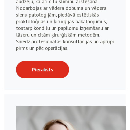
audzēju, kā arī citu slimību ārstēšanā.
Nodarbojas ar vēdera dobuma un vēdera
sienu patoloģijām, piedāvā estētiskās
proktoloģijas un ķirurģijas pakalpojumus,
tostarp kondilu un papilomu izņemšanu ar
lāzeru un citām ķirurģiskām metodēm.
Sniedz profesionālas konsultācijas un aprūpi
pirms un pēc operācijas.
Pieraksts