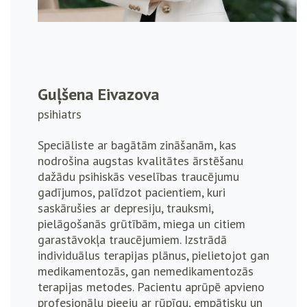
Guļšena Eivazova
psihiatrs
Speciāliste ar bagātām zināšanām, kas
nodrošina augstas kvalitātes ārstēšanu
dažādu psihiskās veselības traucējumu
gadījumos, palīdzot pacientiem, kuri
saskārušies ar depresiju, trauksmi,
pielāgošanās grūtībām, miega un citiem
garastāvokļa traucējumiem. Izstrādā
individuālus terapijas plānus, pielietojot gan
medikamentozās, gan nemedikamentozās
terapijas metodes. Pacientu aprūpē apvieno
profesionālu pieeju ar rūpīgu, empātisku un