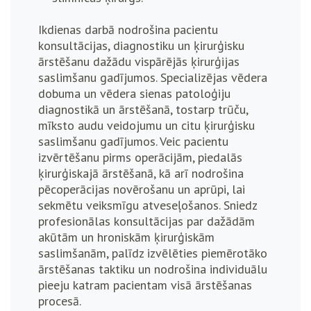
Ikdienas darbā nodrošina pacientu
konsultācijas, diagnostiku un ķirurģisku
ārstēšanu dažādu vispārējās ķirurģijas
saslimšanu gadījumos. Specializējas vēdera
dobuma un vēdera sienas patoloģiju
diagnostikā un ārstēšanā, tostarp trūču,
mīksto audu veidojumu un citu ķirurģisku
saslimšanu gadījumos. Veic pacientu
izvērtēšanu pirms operācijām, piedalās
ķirurģiskajā ārstēšanā, kā arī nodrošina
pēcoperācijas novērošanu un aprūpi, lai
sekmētu veiksmīgu atveseļošanos.
Sniedz
profesionālas konsultācijas par dažādām
akūtām un hroniskām ķirurģiskām
saslimšanām, palīdz izvēlēties piemērotāko
ārstēšanas taktiku un nodrošina individuālu
pieeju katram pacientam visā ārstēšanas
procesā.