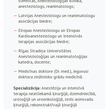
slimnīcas, Anestezioloģijas klīnika,
anesteziologs, reanimatologs;
Latvijas Anesteziologu un reanimatologu
asociācijas biedre;
Eiropas Anesteziologu un Eiropas
Kardioanesteziologu un Intensīvās
terapijas asociācijas biedre;
Rīgas Stradiņa Universitātes
Anestezioloģijas un reanimatoloģijas
katedra, docente;
Medicīnas doktore (Dr. med.), ieguvusi
doktora zinātnisko grādu medicīnā.
Specializācija:
Anestēzija un intensīvā
terapija neatliekamā ķirurģijā, dzemdniecībā,
uroloģijā un uroonkoloģijā, sirds-asinsvadu
ķirurģijā, rekonstruktīvajā ķirurģijā