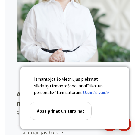
Izmantojot šo vietni, jūs piekrītat
sīkdatņu izmantošanai analītikai un
Anna Miskova, asoc. prof. Dr.
personalizētam saturam.
Uzzināt vairāk
.
med.
Apstiprināt un turpināt
ginekologs, dzemdību speciālists
Latvijas Dzemdniecības un ginekoloģijas
Piezvanīt
Piera
asociācijas biedre;