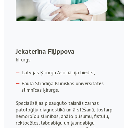
Jekaterina Fiļippova
ķirurgs
Latvijas Ķirurgu Asociācija biedrs;
Paula Stradiņa Klīniskās universitātes
slimnīcas ķirurgs.
Specializējas pieaugušo taisnās zarnas
patoloģiju diagnostikā un ārstēšanā, tostarp
hemoroīdu slimības, anālo plīsumu, fistulu,
rektocēles, labdabīgu un ļaundabīgu