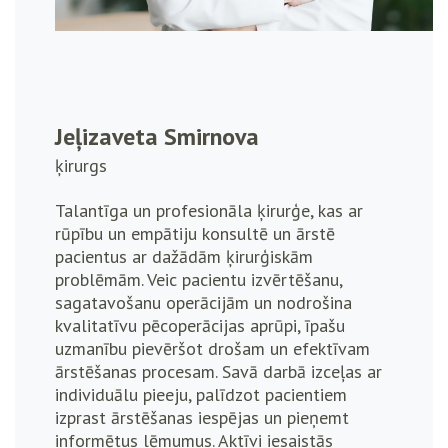
Jeļizaveta Smirnova
ķirurgs
Talantīga un profesionāla ķirurģe, kas ar
rūpību un empātiju konsultē un ārstē
pacientus ar dažādām ķirurģiskām
problēmām. Veic pacientu izvērtēšanu,
sagatavošanu operācijām un nodrošina
kvalitatīvu pēcoperācijas aprūpi, īpašu
uzmanību pievēršot drošam un efektīvam
ārstēšanas procesam. Savā darbā izceļas ar
individuālu pieeju, palīdzot pacientiem
izprast ārstēšanas iespējas un pieņemt
informētus lēmumus. Aktīvi iesaistās