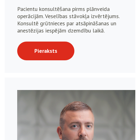
Pacientu konsultēšana pirms plānveida
operācijām. Veselības stāvokļa izvērtējums.
Konsultē grūtnieces par atsāpināšanas un
anestēzijas iespējām dzemdību laikā.
Pieraksts