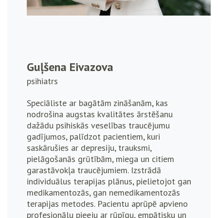
Guļšena Eivazova
psihiatrs
Speciāliste ar bagātām zināšanām, kas
nodrošina augstas kvalitātes ārstēšanu
dažādu psihiskās veselības traucējumu
gadījumos, palīdzot pacientiem, kuri
saskārušies ar depresiju, trauksmi,
pielāgošanās grūtībām, miega un citiem
garastāvokļa traucējumiem. Izstrādā
individuālus terapijas plānus, pielietojot gan
medikamentozās, gan nemedikamentozās
terapijas metodes. Pacientu aprūpē apvieno
profesionālu pieeju ar rūpīgu, empātisku un