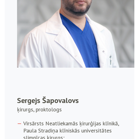
Sergejs Šapovalovs
ķirurgs, proktologs
Virsārsts Neatliekamās ķirurģijas klīnikā,
Paula Stradiņa klīniskās universitātes
slimnīcas ķirurgs;