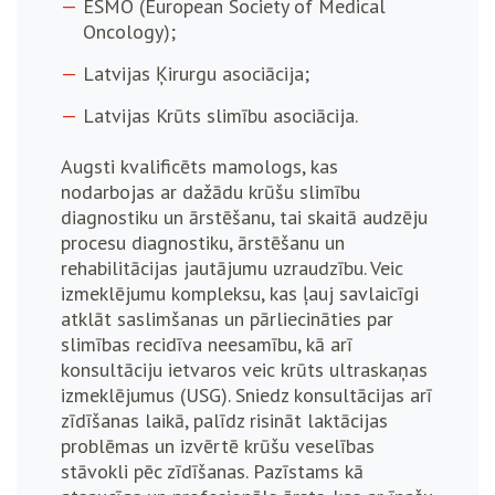
ESMO (European Society of Medical
Oncology);
Latvijas Ķirurgu asociācija;
Latvijas Krūts slimību asociācija.
Augsti kvalificēts mamologs, kas
nodarbojas ar dažādu krūšu slimību
diagnostiku un ārstēšanu, tai skaitā audzēju
procesu diagnostiku, ārstēšanu un
rehabilitācijas jautājumu uzraudzību. Veic
izmeklējumu kompleksu, kas ļauj savlaicīgi
atklāt saslimšanas un pārliecināties par
slimības recidīva neesamību, kā arī
konsultāciju ietvaros veic krūts ultraskaņas
izmeklējumus (USG). Sniedz konsultācijas arī
zīdīšanas laikā, palīdz risināt laktācijas
problēmas un izvērtē krūšu veselības
stāvokli pēc zīdīšanas. Pazīstams kā