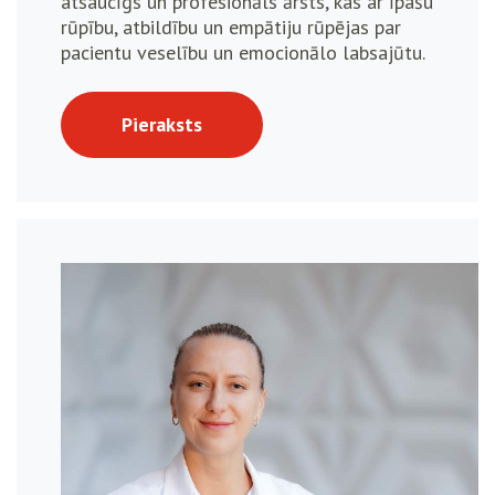
atsaucīgs un profesionāls ārsts, kas ar īpašu
rūpību, atbildību un empātiju rūpējas par
pacientu veselību un emocionālo labsajūtu.
Pieraksts