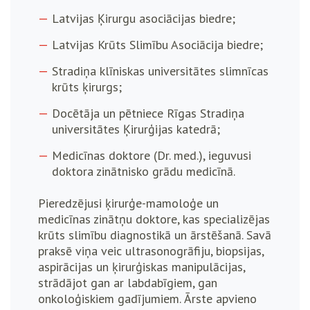
Latvijas Ķirurgu asociācijas biedre;
Latvijas Krūts Slimību Asociācija biedre;
Stradiņa klīniskas universitātes slimnīcas
krūts ķirurgs;
Docētāja un pētniece Rīgas Stradiņa
universitātes Ķirurģijas katedrā;
Medicīnas doktore (Dr. med.), ieguvusi
doktora zinātnisko grādu medicīnā.
Pieredzējusi ķirurģe-mamoloģe un
medicīnas zinātņu doktore, kas specializējas
krūts slimību diagnostikā un ārstēšanā. Savā
praksē viņa veic ultrasonogrāfiju, biopsijas,
aspirācijas un ķirurģiskas manipulācijas,
strādājot gan ar labdabīgiem, gan
onkoloģiskiem gadījumiem. Ārste apvieno