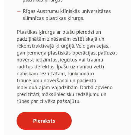
Rīgas Austrumu klīniskās universitātes
slimnīcas plastikas ķirurgs.
Plastikas ķirurgs ar plašu pieredzi un
padziļinātām zināšanām estētiskajā un
rekonstruktīvajā ķirurģijā. Veic gan sejas,
gan ķermeņa plastiskās operācijas, palīdzot
novērst iedzimtus, iegūtus vai traumu
radītus defektus. Īpašu uzmanību veltī
dabiskam rezultātam, funkcionālo
traucējumu novēršanai un pacienta
individuālajām vajadzībām. Darbā apvieno
precizitāti, māksliniecisku redzējumu un
rūpes par cilvēka pašsajūtu.
Pieraksts