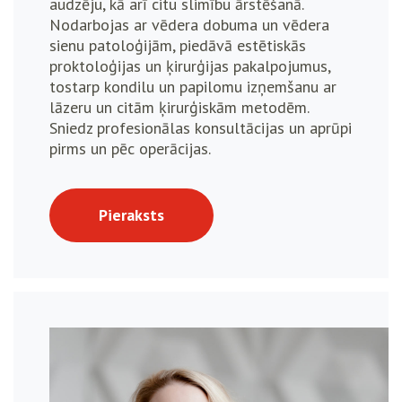
audzēju, kā arī citu slimību ārstēšanā.
Nodarbojas ar vēdera dobuma un vēdera
sienu patoloģijām, piedāvā estētiskās
proktoloģijas un ķirurģijas pakalpojumus,
tostarp kondilu un papilomu izņemšanu ar
lāzeru un citām ķirurģiskām metodēm.
Sniedz profesionālas konsultācijas un aprūpi
pirms un pēc operācijas.
Pieraksts