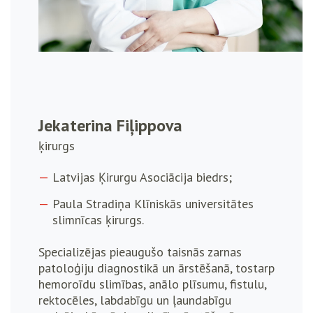
Jekaterina Fiļippova
ķirurgs
Latvijas Ķirurgu Asociācija biedrs;
Paula Stradiņa Klīniskās universitātes
slimnīcas ķirurgs.
Specializējas pieaugušo taisnās zarnas
patoloģiju diagnostikā un ārstēšanā, tostarp
hemoroīdu slimības, anālo plīsumu, fistulu,
rektocēles, labdabīgu un ļaundabīgu