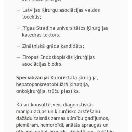
Latvijas Ķirurgu asociācijas valdes
loceklis;
Rīgas Stradiņa universitātes Ķirurģijas
katedras lektors;
Zinātniskā grāda kandidāts;
Eiropas Endoskopiskās ķirurģijas
asociācijas biedrs.
Specializācija:
Kolorektālā ķirurģija,
hepatopankreatobiliārā ķirurģija,
onkoķirurģija, trūču plastika.
Kā arī konsultē, veic diagnostiskās
manipulācijas un ķirurģisko ārstēšanu
dažādu taisnās zarnas slimību gadījumos,
piemēram, hemoroīdi, anālās spraugas un
plīsumi, polipi, hroniski aizcietējumi, fekāliju