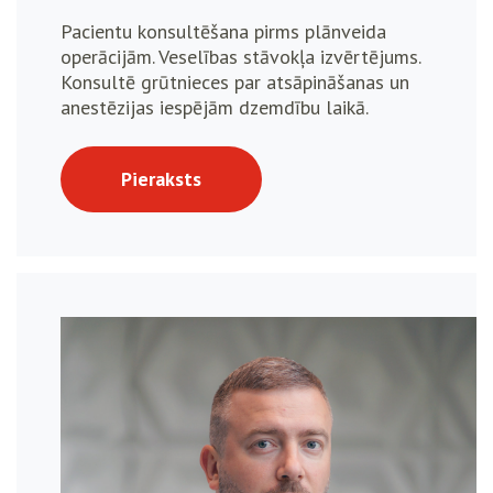
Pacientu konsultēšana pirms plānveida
operācijām. Veselības stāvokļa izvērtējums.
Konsultē grūtnieces par atsāpināšanas un
anestēzijas iespējām dzemdību laikā.
Pieraksts