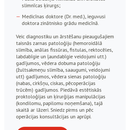
slimnīcas ķirurgs;
Medicīnas doktore (Dr. med.), ieguvusi
doktora zinātnisko grādu medicīnā.
Veic diagnostiku un ārstēšanu pieaugušajiem
taisnās zarnas patoloģiju (hemoroidālā
slimība, anālas fissūras, fistulas, rektocēles,
labdabīgie un ļaundabīgie veidojumi utt.)
gadījumos, vēdera dobuma patoloģiju
(žultsakmeņu slimība, saaugumi, veidojumi
utt) gadījumos, vēdera sienas patoloģiju
(nabas, cirkšņu, ciskas, pēcoperācijas
trūcēm) gadījumos. Piedāvā estētiskās
proktoloģijas un ķirurģijas manipulācijas
(kondilomu, papilomu noņemšana), tajā
skaitā ar lāzeri. Sniedz pirms un pēc
operācijas konsultācijas un aprūpi.