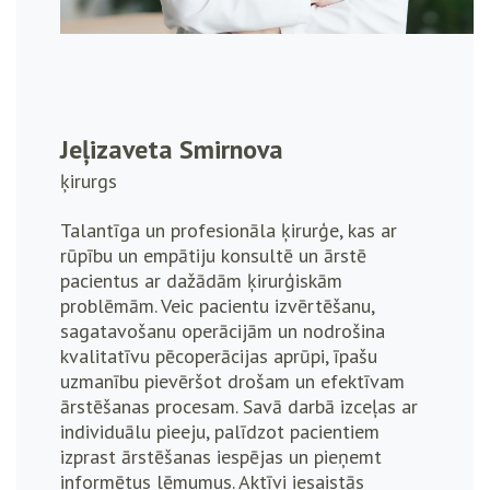
Jeļizaveta Smirnova
ķirurgs
Talantīga un profesionāla ķirurģe, kas ar
rūpību un empātiju konsultē un ārstē
pacientus ar dažādām ķirurģiskām
problēmām. Veic pacientu izvērtēšanu,
sagatavošanu operācijām un nodrošina
kvalitatīvu pēcoperācijas aprūpi, īpašu
uzmanību pievēršot drošam un efektīvam
ārstēšanas procesam. Savā darbā izceļas ar
individuālu pieeju, palīdzot pacientiem
izprast ārstēšanas iespējas un pieņemt
informētus lēmumus. Aktīvi iesaistās