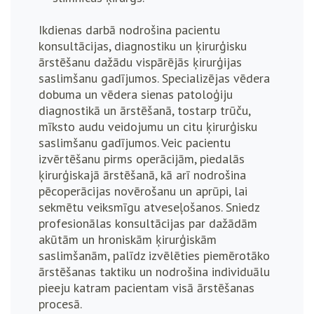
Ikdienas darbā nodrošina pacientu
konsultācijas, diagnostiku un ķirurģisku
ārstēšanu dažādu vispārējās ķirurģijas
saslimšanu gadījumos. Specializējas vēdera
dobuma un vēdera sienas patoloģiju
diagnostikā un ārstēšanā, tostarp trūču,
mīksto audu veidojumu un citu ķirurģisku
saslimšanu gadījumos. Veic pacientu
izvērtēšanu pirms operācijām, piedalās
ķirurģiskajā ārstēšanā, kā arī nodrošina
pēcoperācijas novērošanu un aprūpi, lai
sekmētu veiksmīgu atveseļošanos.
Sniedz
profesionālas konsultācijas par dažādām
akūtām un hroniskām ķirurģiskām
saslimšanām, palīdz izvēlēties piemērotāko
ārstēšanas taktiku un nodrošina individuālu
pieeju katram pacientam visā ārstēšanas
procesā.