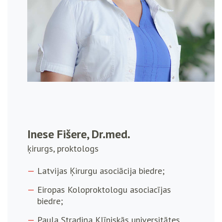
Inese Fišere, Dr.med.
ķirurgs, proktologs
Latvijas Ķirurgu asociācija biedre;
Eiropas Koloproktologu asociacījas
biedre;
Paula Stradiņa Klīniskās universitātes