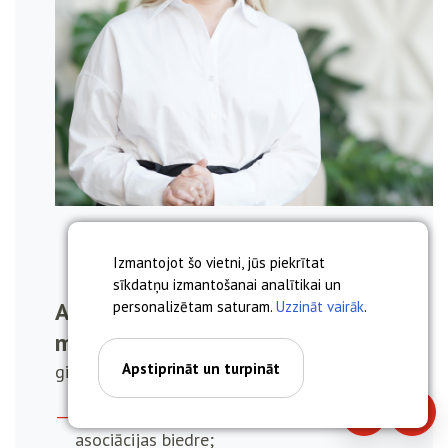
Izmantojot šo vietni, jūs piekrītat
sīkdatņu izmantošanai analītikai un
Anna Miskova, asoc. prof. Dr.
personalizētam saturam.
Uzzināt vairāk
.
med.
Apstiprināt un turpināt
ginekologs, dzemdību speciālists
Latvijas Dzemdniecības un ginekoloģijas
Piezvanīt
Piera
asociācijas biedre;