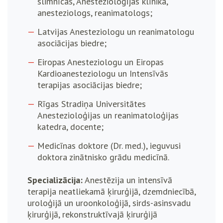
slimnīcas, Anestezioloģijas klīnika,
anesteziologs, reanimatologs;
Latvijas Anesteziologu un reanimatologu
asociācijas biedre;
Eiropas Anesteziologu un Eiropas
Kardioanesteziologu un Intensīvās
terapijas asociācijas biedre;
Rīgas Stradiņa Universitātes
Anestezioloģijas un reanimatoloģijas
katedra, docente;
Medicīnas doktore (Dr. med.), ieguvusi
doktora zinātnisko grādu medicīnā.
Specializācija:
Anestēzija un intensīvā
terapija neatliekamā ķirurģijā, dzemdniecībā,
uroloģijā un uroonkoloģijā, sirds-asinsvadu
ķirurģijā, rekonstruktīvajā ķirurģijā