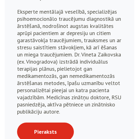
Eksperte mentālajā veselībā, specializējas
psihoemocionālo traucējumu diagnostikā un
ārstēšanā, nodrošinot augstas kvalitātes
aprūpi pacientiem ar depresiju un citiem
garastāvokļa traucējumiem, trauksmes un ar
stresu saistītiem stāvokļiem, kā arī ēšanas
un miega traucējumiem. Dr. Vineta Zaikovska
(ex. Vinogradova) izstrādā individuālus
terapijas plānus, pielietojot gan
medikamentozās, gan nemedikamentozās
ārstēšanas metodes, īpašu uzmanību veltot
personalizētai pieejai un katra pacienta
vajadzībām. Medicīnas zinātņu doktore, RSU
pasniedzēja, aktīva pētniece un zinātnisko
publikāciju autore.
Pieraksts