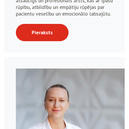
atsaucīgs un profesionāls ārsts, kas ar īpašu
rūpību, atbildību un empātiju rūpējas par
pacientu veselību un emocionālo labsajūtu.
Pieraksts