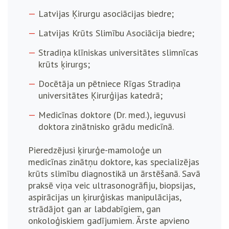
Latvijas Ķirurgu asociācijas biedre;
Latvijas Krūts Slimību Asociācija biedre;
Stradiņa klīniskas universitātes slimnīcas
krūts ķirurgs;
Docētāja un pētniece Rīgas Stradiņa
universitātes Ķirurģijas katedrā;
Medicīnas doktore (Dr. med.), ieguvusi
doktora zinātnisko grādu medicīnā.
Pieredzējusi ķirurģe-mamoloģe un
medicīnas zinātņu doktore, kas specializējas
krūts slimību diagnostikā un ārstēšanā. Savā
praksē viņa veic ultrasonogrāfiju, biopsijas,
aspirācijas un ķirurģiskas manipulācijas,
strādājot gan ar labdabīgiem, gan
onkoloģiskiem gadījumiem. Ārste apvieno