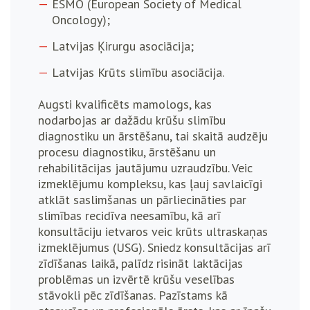
ESMO (European Society of Medical
Oncology);
Latvijas Ķirurgu asociācija;
Latvijas Krūts slimību asociācija.
Augsti kvalificēts mamologs, kas
nodarbojas ar dažādu krūšu slimību
diagnostiku un ārstēšanu, tai skaitā audzēju
procesu diagnostiku, ārstēšanu un
rehabilitācijas jautājumu uzraudzību. Veic
izmeklējumu kompleksu, kas ļauj savlaicīgi
atklāt saslimšanas un pārliecināties par
slimības recidīva neesamību, kā arī
konsultāciju ietvaros veic krūts ultraskaņas
izmeklējumus (USG). Sniedz konsultācijas arī
zīdīšanas laikā, palīdz risināt laktācijas
problēmas un izvērtē krūšu veselības
stāvokli pēc zīdīšanas. Pazīstams kā