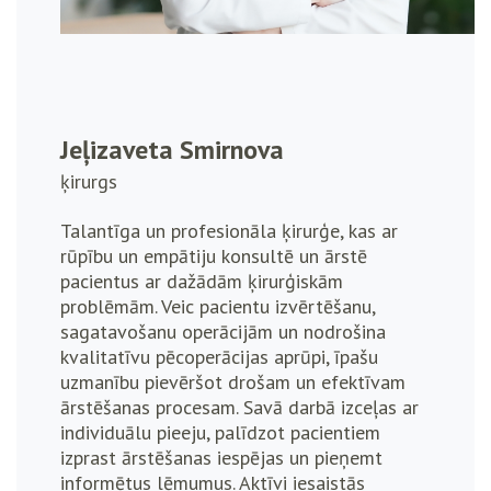
Jeļizaveta Smirnova
ķirurgs
Talantīga un profesionāla ķirurģe, kas ar
rūpību un empātiju konsultē un ārstē
pacientus ar dažādām ķirurģiskām
problēmām. Veic pacientu izvērtēšanu,
sagatavošanu operācijām un nodrošina
kvalitatīvu pēcoperācijas aprūpi, īpašu
uzmanību pievēršot drošam un efektīvam
ārstēšanas procesam. Savā darbā izceļas ar
individuālu pieeju, palīdzot pacientiem
izprast ārstēšanas iespējas un pieņemt
informētus lēmumus. Aktīvi iesaistās