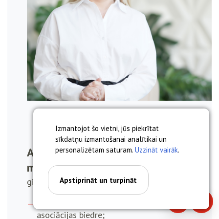
Izmantojot šo vietni, jūs piekrītat
sīkdatņu izmantošanai analītikai un
Anna Miskova, asoc. prof. Dr.
personalizētam saturam.
Uzzināt vairāk
.
med.
Apstiprināt un turpināt
ginekologs, dzemdību speciālists
Latvijas Dzemdniecības un ginekoloģijas
Piezvanīt
Piera
asociācijas biedre;