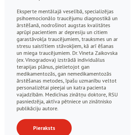
Eksperte mentālajā veselībā, specializējas
psihoemocionālo traucējumu diagnostikā un
ārstēšanā, nodrošinot augstas kvalitātes
aprūpi pacientiem ar depresiju un citiem
garastāvokļa traucējumiem, trauksmes un ar
stresu saistītiem stāvokļiem, kā arī ēšanas
un miega traucējumiem. Dr. Vineta Zaikovska
(ex. Vinogradova) izstrādā individuālus
terapijas plānus, pielietojot gan
medikamentozās, gan nemedikamentozās
ārstēšanas metodes, īpašu uzmanību veltot
personalizētai pieejai un katra pacienta
vajadzībām. Medicīnas zinātņu doktore, RSU
pasniedzēja, aktīva pētniece un zinātnisko
publikāciju autore.
Pieraksts