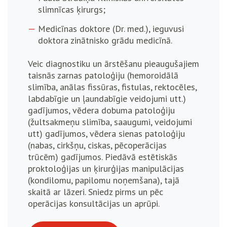
slimnīcas ķirurgs;
Medicīnas doktore (Dr. med.), ieguvusi
doktora zinātnisko grādu medicīnā.
Veic diagnostiku un ārstēšanu pieaugušajiem
taisnās zarnas patoloģiju (hemoroidālā
slimība, anālas fissūras, fistulas, rektocēles,
labdabīgie un ļaundabīgie veidojumi utt.)
gadījumos, vēdera dobuma patoloģiju
(žultsakmeņu slimība, saaugumi, veidojumi
utt) gadījumos, vēdera sienas patoloģiju
(nabas, cirkšņu, ciskas, pēcoperācijas
trūcēm) gadījumos. Piedāvā estētiskās
proktoloģijas un ķirurģijas manipulācijas
(kondilomu, papilomu noņemšana), tajā
skaitā ar lāzeri. Sniedz pirms un pēc
operācijas konsultācijas un aprūpi.