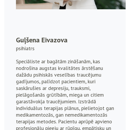
Guļšena Eivazova
psihiatrs
Speciāliste ar bagātām zināšanām, kas
nodrošina augstas kvalitātes ārstēšanu
dažādu psihiskās veselības traucējumu
gadījumos, palīdzot pacientiem, kuri
saskārušies ar depresiju, trauksmi,
pielāgošanās grūtībām, miega un citiem
garastāvokļa traucējumiem. Izstrādā
individuālus terapijas plānus, pielietojot gan
medikamentozās, gan nemedikamentozās
terapijas metodes. Pacientu aprūpē apvieno
profesionālu pieeju ar rūpīgu, empātisku un