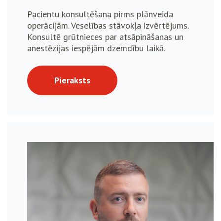
Pacientu konsultēšana pirms plānveida
operācijām. Veselības stāvokļa izvērtējums.
Konsultē grūtnieces par atsāpināšanas un
anestēzijas iespējām dzemdību laikā.
Pieraksts