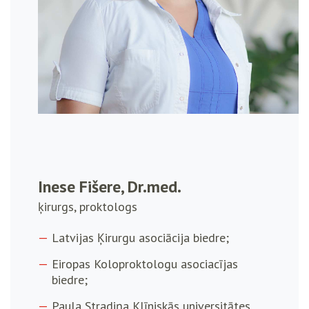
Inese Fišere, Dr.med.
ķirurgs, proktologs
Latvijas Ķirurgu asociācija biedre;
Eiropas Koloproktologu asociacījas
biedre;
Paula Stradiņa Klīniskās universitātes