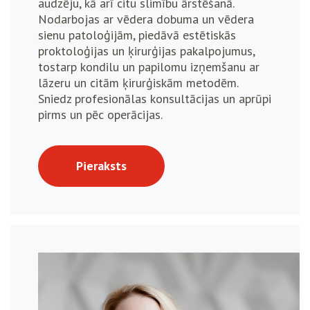
audzēju, kā arī citu slimību ārstēšanā.
Nodarbojas ar vēdera dobuma un vēdera
sienu patoloģijām, piedāvā estētiskās
proktoloģijas un ķirurģijas pakalpojumus,
tostarp kondilu un papilomu izņemšanu ar
lāzeru un citām ķirurģiskām metodēm.
Sniedz profesionālas konsultācijas un aprūpi
pirms un pēc operācijas.
Pieraksts