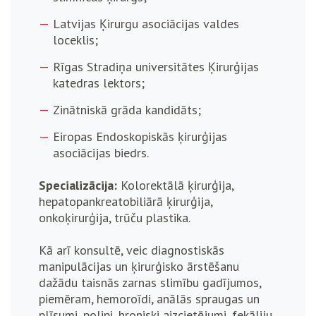
Latvijas Ķirurgu asociācijas valdes
loceklis;
Rīgas Stradiņa universitātes Ķirurģijas
katedras lektors;
Zinātniskā grāda kandidāts;
Eiropas Endoskopiskās ķirurģijas
asociācijas biedrs.
Specializācija:
Kolorektālā ķirurģija,
hepatopankreatobiliārā ķirurģija,
onkoķirurģija, trūču plastika.
Kā arī konsultē, veic diagnostiskās
manipulācijas un ķirurģisko ārstēšanu
dažādu taisnās zarnas slimību gadījumos,
piemēram, hemoroīdi, anālās spraugas un
plīsumi, polipi, hroniski aizcietējumi, fekāliju