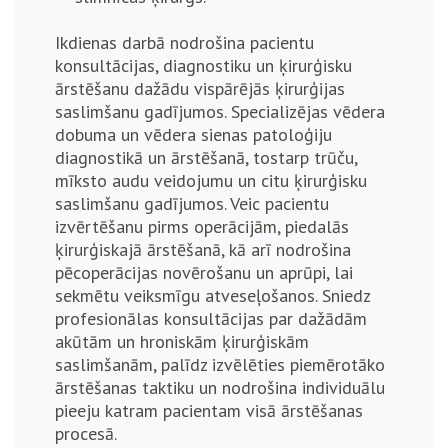
Ikdienas darbā nodrošina pacientu
konsultācijas, diagnostiku un ķirurģisku
ārstēšanu dažādu vispārējās ķirurģijas
saslimšanu gadījumos. Specializējas vēdera
dobuma un vēdera sienas patoloģiju
diagnostikā un ārstēšanā, tostarp trūču,
mīksto audu veidojumu un citu ķirurģisku
saslimšanu gadījumos. Veic pacientu
izvērtēšanu pirms operācijām, piedalās
ķirurģiskajā ārstēšanā, kā arī nodrošina
pēcoperācijas novērošanu un aprūpi, lai
sekmētu veiksmīgu atveseļošanos.
Sniedz
profesionālas konsultācijas par dažādām
akūtām un hroniskām ķirurģiskām
saslimšanām, palīdz izvēlēties piemērotāko
ārstēšanas taktiku un nodrošina individuālu
pieeju katram pacientam visā ārstēšanas
procesā.