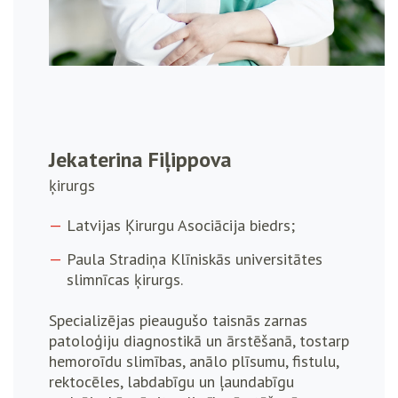
Jekaterina Fiļippova
ķirurgs
Latvijas Ķirurgu Asociācija biedrs;
Paula Stradiņa Klīniskās universitātes
slimnīcas ķirurgs.
Specializējas pieaugušo taisnās zarnas
patoloģiju diagnostikā un ārstēšanā, tostarp
hemoroīdu slimības, anālo plīsumu, fistulu,
rektocēles, labdabīgu un ļaundabīgu