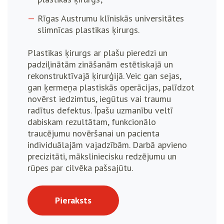
Rīgas Austrumu klīniskās universitātes
slimnīcas plastikas ķirurgs.
Plastikas ķirurgs ar plašu pieredzi un
padziļinātām zināšanām estētiskajā un
rekonstruktīvajā ķirurģijā. Veic gan sejas,
gan ķermeņa plastiskās operācijas, palīdzot
novērst iedzimtus, iegūtus vai traumu
radītus defektus. Īpašu uzmanību veltī
dabiskam rezultātam, funkcionālo
traucējumu novēršanai un pacienta
individuālajām vajadzībām. Darbā apvieno
precizitāti, māksliniecisku redzējumu un
rūpes par cilvēka pašsajūtu.
Pieraksts