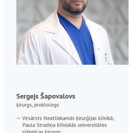
Sergejs Šapovalovs
ķirurgs, proktologs
Virsārsts Neatliekamās ķirurģijas klīnikā,
Paula Stradiņa klīniskās universitātes
slimnīcas ķirurgs;