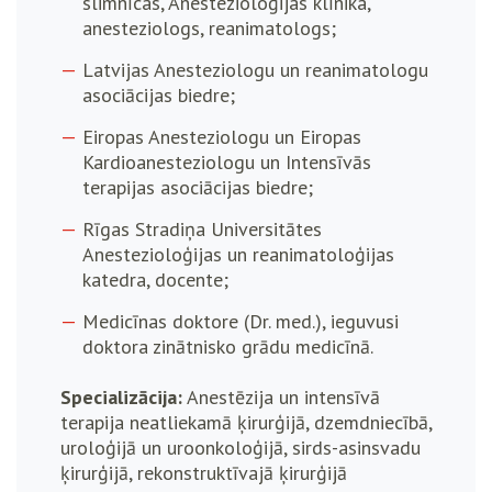
slimnīcas, Anestezioloģijas klīnika,
anesteziologs, reanimatologs;
Latvijas Anesteziologu un reanimatologu
asociācijas biedre;
Eiropas Anesteziologu un Eiropas
Kardioanesteziologu un Intensīvās
terapijas asociācijas biedre;
Rīgas Stradiņa Universitātes
Anestezioloģijas un reanimatoloģijas
katedra, docente;
Medicīnas doktore (Dr. med.), ieguvusi
doktora zinātnisko grādu medicīnā.
Specializācija:
Anestēzija un intensīvā
terapija neatliekamā ķirurģijā, dzemdniecībā,
uroloģijā un uroonkoloģijā, sirds-asinsvadu
ķirurģijā, rekonstruktīvajā ķirurģijā