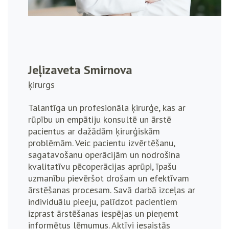
Jeļizaveta Smirnova
ķirurgs
Talantīga un profesionāla ķirurģe, kas ar
rūpību un empātiju konsultē un ārstē
pacientus ar dažādām ķirurģiskām
problēmām. Veic pacientu izvērtēšanu,
sagatavošanu operācijām un nodrošina
kvalitatīvu pēcoperācijas aprūpi, īpašu
uzmanību pievēršot drošam un efektīvam
ārstēšanas procesam. Savā darbā izceļas ar
individuālu pieeju, palīdzot pacientiem
izprast ārstēšanas iespējas un pieņemt
informētus lēmumus. Aktīvi iesaistās