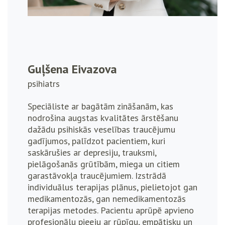
Guļšena Eivazova
psihiatrs
Speciāliste ar bagātām zināšanām, kas
nodrošina augstas kvalitātes ārstēšanu
dažādu psihiskās veselības traucējumu
gadījumos, palīdzot pacientiem, kuri
saskārušies ar depresiju, trauksmi,
pielāgošanās grūtībām, miega un citiem
garastāvokļa traucējumiem. Izstrādā
individuālus terapijas plānus, pielietojot gan
medikamentozās, gan nemedikamentozās
terapijas metodes. Pacientu aprūpē apvieno
profesionālu pieeju ar rūpīgu, empātisku un