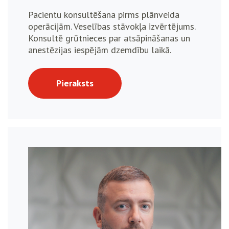
Pacientu konsultēšana pirms plānveida
operācijām. Veselības stāvokļa izvērtējums.
Konsultē grūtnieces par atsāpināšanas un
anestēzijas iespējām dzemdību laikā.
Pieraksts