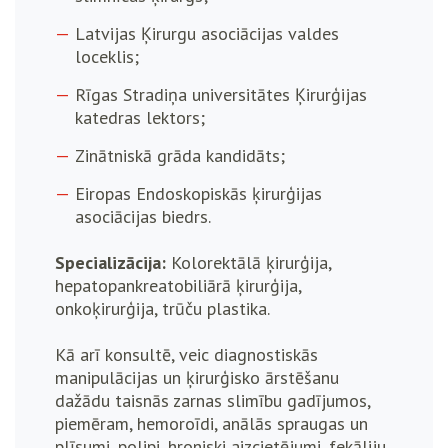
Latvijas Ķirurgu asociācijas valdes
loceklis;
Rīgas Stradiņa universitātes Ķirurģijas
katedras lektors;
Zinātniskā grāda kandidāts;
Eiropas Endoskopiskās ķirurģijas
asociācijas biedrs.
Specializācija:
Kolorektālā ķirurģija,
hepatopankreatobiliārā ķirurģija,
onkoķirurģija, trūču plastika.
Kā arī konsultē, veic diagnostiskās
manipulācijas un ķirurģisko ārstēšanu
dažādu taisnās zarnas slimību gadījumos,
piemēram, hemoroīdi, anālās spraugas un
plīsumi, polipi, hroniski aizcietējumi, fekāliju