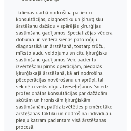
Ikdienas darbā nodrošina pacientu
konsultācijas, diagnostiku un ķirurģisku
ārstēšanu dažādu vispārējās ķirurģijas
saslimšanu gadījumos. Specializējas vēdera
dobuma un vēdera sienas patoloģiju
diagnostikā un ārstēšanā, tostarp trūču,
mīksto audu veidojumu un citu ķirurģisku
saslimšanu gadījumos. Veic pacientu
izvērtēšanu pirms operācijām, piedalās
ķirurģiskajā ārstēšanā, kā arī nodrošina
pēcoperācijas novērošanu un aprūpi, lai
sekmētu veiksmīgu atveseļošanos.
Sniedz
profesionālas konsultācijas par dažādām
akūtām un hroniskām ķirurģiskām
saslimšanām, palīdz izvēlēties piemērotāko
ārstēšanas taktiku un nodrošina individuālu
pieeju katram pacientam visā ārstēšanas
procesā.