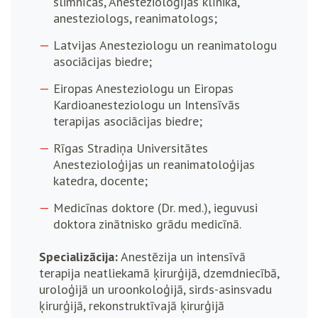
slimnīcas, Anestezioloģijas klīnika,
anesteziologs, reanimatologs;
Latvijas Anesteziologu un reanimatologu
asociācijas biedre;
Eiropas Anesteziologu un Eiropas
Kardioanesteziologu un Intensīvās
terapijas asociācijas biedre;
Rīgas Stradiņa Universitātes
Anestezioloģijas un reanimatoloģijas
katedra, docente;
Medicīnas doktore (Dr. med.), ieguvusi
doktora zinātnisko grādu medicīnā.
Specializācija:
Anestēzija un intensīvā
terapija neatliekamā ķirurģijā, dzemdniecībā,
uroloģijā un uroonkoloģijā, sirds-asinsvadu
ķirurģijā, rekonstruktīvajā ķirurģijā