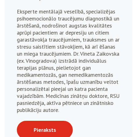
Eksperte mentālajā veselībā, specializējas
psihoemocionālo traucējumu diagnostikā un
ārstēšanā, nodrošinot augstas kvalitātes
aprūpi pacientiem ar depresiju un citiem
garastāvokļa traucējumiem, trauksmes un ar
stresu saistītiem stāvokļiem, kā arī ēšanas
un miega traucējumiem. Dr. Vineta Zaikovska
(ex. Vinogradova) izstrādā individuālus
terapijas plānus, pielietojot gan
medikamentozās, gan nemedikamentozās
ārstēšanas metodes, īpašu uzmanību veltot
personalizētai pieejai un katra pacienta
vajadzībām. Medicīnas zinātņu doktore, RSU
pasniedzēja, aktīva pētniece un zinātnisko
publikāciju autore.
Pieraksts