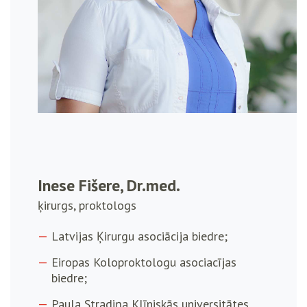
Inese Fišere, Dr.med.
ķirurgs, proktologs
Latvijas Ķirurgu asociācija biedre;
Eiropas Koloproktologu asociacījas
biedre;
Paula Stradiņa Klīniskās universitātes