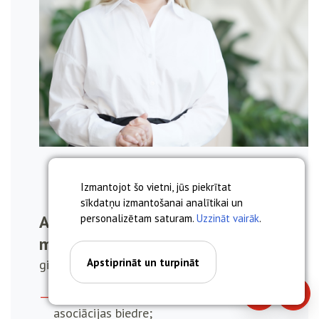
Izmantojot šo vietni, jūs piekrītat
sīkdatņu izmantošanai analītikai un
Anna Miskova, asoc. prof. Dr.
personalizētam saturam.
Uzzināt vairāk
.
med.
Apstiprināt un turpināt
ginekologs, dzemdību speciālists
Latvijas Dzemdniecības un ginekoloģijas
Piezvanīt
Piera
asociācijas biedre;