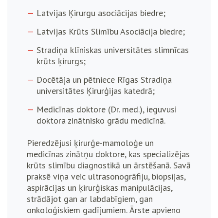
Latvijas Ķirurgu asociācijas biedre;
Latvijas Krūts Slimību Asociācija biedre;
Stradiņa klīniskas universitātes slimnīcas
krūts ķirurgs;
Docētāja un pētniece Rīgas Stradiņa
universitātes Ķirurģijas katedrā;
Medicīnas doktore (Dr. med.), ieguvusi
doktora zinātnisko grādu medicīnā.
Pieredzējusi ķirurģe-mamoloģe un
medicīnas zinātņu doktore, kas specializējas
krūts slimību diagnostikā un ārstēšanā. Savā
praksē viņa veic ultrasonogrāfiju, biopsijas,
aspirācijas un ķirurģiskas manipulācijas,
strādājot gan ar labdabīgiem, gan
onkoloģiskiem gadījumiem. Ārste apvieno