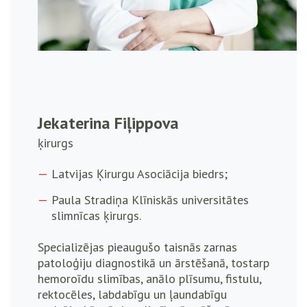
Jekaterina Fiļippova
ķirurgs
Latvijas Ķirurgu Asociācija biedrs;
Paula Stradiņa Klīniskās universitātes
slimnīcas ķirurgs.
Specializējas pieaugušo taisnās zarnas
patoloģiju diagnostikā un ārstēšanā, tostarp
hemoroīdu slimības, anālo plīsumu, fistulu,
rektocēles, labdabīgu un ļaundabīgu