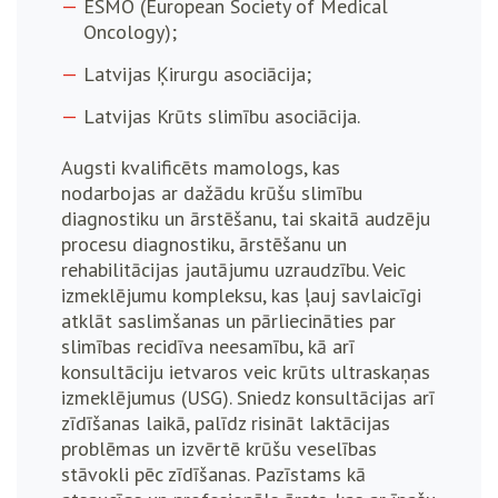
ESMO (European Society of Medical
Oncology);
Latvijas Ķirurgu asociācija;
Latvijas Krūts slimību asociācija.
Augsti kvalificēts mamologs, kas
nodarbojas ar dažādu krūšu slimību
diagnostiku un ārstēšanu, tai skaitā audzēju
procesu diagnostiku, ārstēšanu un
rehabilitācijas jautājumu uzraudzību. Veic
izmeklējumu kompleksu, kas ļauj savlaicīgi
atklāt saslimšanas un pārliecināties par
slimības recidīva neesamību, kā arī
konsultāciju ietvaros veic krūts ultraskaņas
izmeklējumus (USG). Sniedz konsultācijas arī
zīdīšanas laikā, palīdz risināt laktācijas
problēmas un izvērtē krūšu veselības
stāvokli pēc zīdīšanas. Pazīstams kā