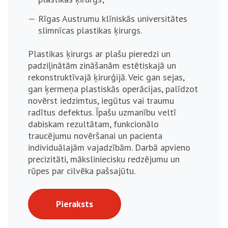
Rīgas Austrumu klīniskās universitātes
slimnīcas plastikas ķirurgs.
Plastikas ķirurgs ar plašu pieredzi un
padziļinātām zināšanām estētiskajā un
rekonstruktīvajā ķirurģijā. Veic gan sejas,
gan ķermeņa plastiskās operācijas, palīdzot
novērst iedzimtus, iegūtus vai traumu
radītus defektus. Īpašu uzmanību veltī
dabiskam rezultātam, funkcionālo
traucējumu novēršanai un pacienta
individuālajām vajadzībām. Darbā apvieno
precizitāti, māksliniecisku redzējumu un
rūpes par cilvēka pašsajūtu.
Pieraksts