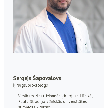
Sergejs Šapovalovs
ķirurgs, proktologs
Virsārsts Neatliekamās ķirurģijas klīnikā,
Paula Stradiņa klīniskās universitātes
slimnīcas ķirurgs;