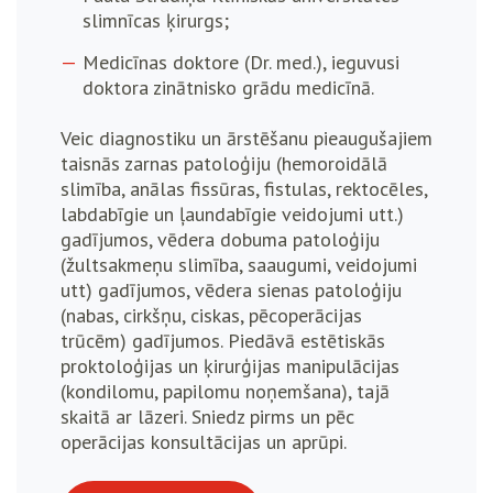
slimnīcas ķirurgs;
Medicīnas doktore (Dr. med.), ieguvusi
doktora zinātnisko grādu medicīnā.
Veic diagnostiku un ārstēšanu pieaugušajiem
taisnās zarnas patoloģiju (hemoroidālā
slimība, anālas fissūras, fistulas, rektocēles,
labdabīgie un ļaundabīgie veidojumi utt.)
gadījumos, vēdera dobuma patoloģiju
(žultsakmeņu slimība, saaugumi, veidojumi
utt) gadījumos, vēdera sienas patoloģiju
(nabas, cirkšņu, ciskas, pēcoperācijas
trūcēm) gadījumos. Piedāvā estētiskās
proktoloģijas un ķirurģijas manipulācijas
(kondilomu, papilomu noņemšana), tajā
skaitā ar lāzeri. Sniedz pirms un pēc
operācijas konsultācijas un aprūpi.