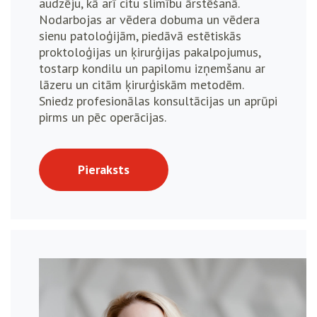
audzēju, kā arī citu slimību ārstēšanā.
Nodarbojas ar vēdera dobuma un vēdera
sienu patoloģijām, piedāvā estētiskās
proktoloģijas un ķirurģijas pakalpojumus,
tostarp kondilu un papilomu izņemšanu ar
lāzeru un citām ķirurģiskām metodēm.
Sniedz profesionālas konsultācijas un aprūpi
pirms un pēc operācijas.
Pieraksts