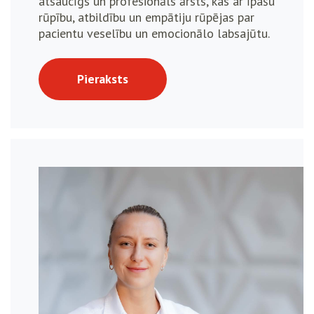
atsaucīgs un profesionāls ārsts, kas ar īpašu
rūpību, atbildību un empātiju rūpējas par
pacientu veselību un emocionālo labsajūtu.
Pieraksts