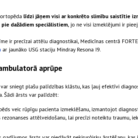
a ortopēda
līdzi jāņem visi ar konkrēto slimību saistītie i
n pie dažādiem speciālistiem
, jo ne visi izmeklējumi ir pie
īme ir precīzai attēlu diagnostikai, Medicīnas centrā FOR
a
ar jaunāko USG staciju Mindray Resona I9.
ambulatorā aprūpe
r sniegt plašu palīdzības klāstu, kas ļauj efektīvi diagno
 Šādi ārsts var palīdzēt:
ēds veic rūpīgu pacienta izmeklēšanu, izmantojot diagnos
 rezonanses attēlveidošanu, lai precīzi noteiktu traumu, i
 gadījumos ārsts var piedāvāt neķirurģisku ārstēšanu, kas 