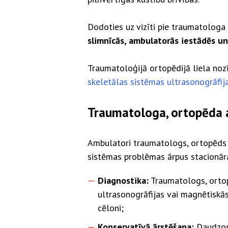
Dodoties uz vizīti pie traumatolog
slimnīcās, ambulatorās iestādēs u
Traumatoloģijā ortopēdijā liela noz
skeletālas sistēmas ultrasonogrāfij
Traumatologa, ortopēda 
Ambulatori traumatologs, ortopēds va
sistēmas problēmas ārpus stacionāra.
Diagnostika:
Traumatologs, ortop
ultrasonogrāfijas vai magnētiskās
cēloni;
Konservatīvā ārstēšana:
Daudzos