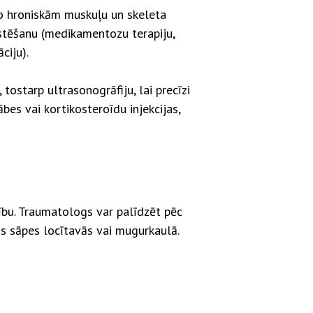
 no hroniskām muskuļu un skeleta
rstēšanu (medikamentozu terapiju,
ciju).
starp ultrasonogrāfiju, lai precīzi
es vai kortikosteroīdu injekcijas,
lību. Traumatologs var palīdzēt pēc
s sāpes locītavās vai mugurkaulā.