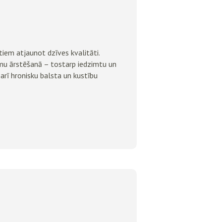
tiem atjaunot dzīves kvalitāti.
umu ārstēšanā – tostarp iedzimtu un
arī hronisku balsta un kustību