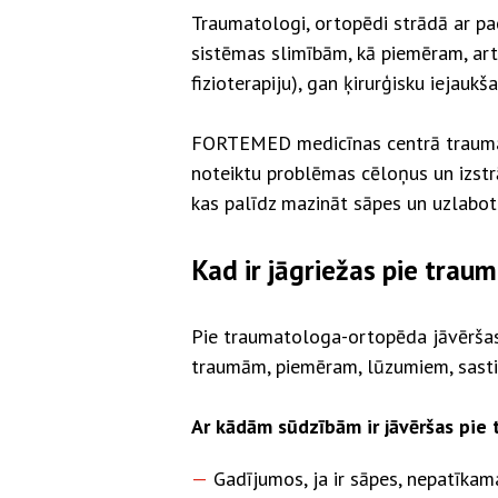
Traumatologi, ortopēdi strādā ar pac
sistēmas slimībām, kā piemēram, art
fizioterapiju), gan ķirurģisku iejauk
FORTEMED medicīnas centrā traumato
noteiktu problēmas cēloņus un izstr
kas palīdz mazināt sāpes un uzlabot
Kad ir jāgriežas pie trau
Pie traumatologa-ortopēda jāvēršas, 
traumām, piemēram, lūzumiem, sastie
Ar kādām sūdzībām ir jāvēršas pie
Gadījumos, ja ir sāpes, nepatīkam