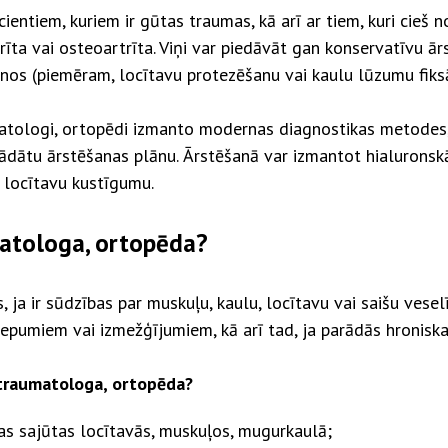
ientiem, kuriem ir gūtas traumas, kā arī ar tiem, kuri cieš
rīta vai osteoartrīta. Viņi var piedāvāt gan konservatīvu ā
šanos (piemēram, locītavu protezēšanu vai kaulu lūzumu fiksā
logi, ortopēdi izmanto modernas diagnostikas metodes, to
ādātu ārstēšanas plānu. Ārstēšanā var izmantot hialuronskāb
 locītavu kustīgumu.
matologa, ortopēda?
ja ir sūdzības par muskuļu, kaulu, locītavu vai saišu vese
pumiem vai izmežģījumiem, kā arī tad, ja parādās hroniska
 traumatologa, ortopēda?
as sajūtas locītavās, muskuļos, mugurkaulā;