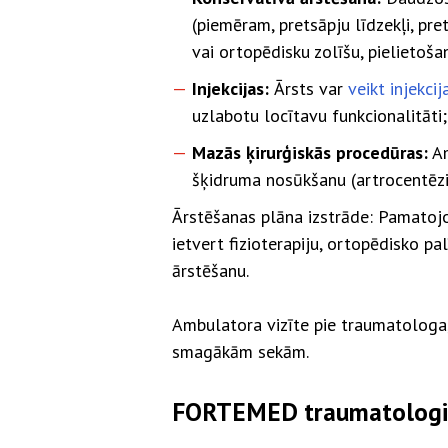
(piemēram, pretsāpju līdzekļi, pre
vai ortopēdisku zolīšu, pielietoša
Injekcijas:
Ārsts var
veikt injekci
uzlabotu locītavu funkcionalitāti;
Mazās ķirurģiskās procedūras:
Am
šķidruma nosūkšanu (artrocentēzi)
Ārstēšanas plāna izstrāde: Pamatojo
ietvert fizioterapiju, ortopēdisko p
ārstēšanu.
Ambulatora vizīte pie traumatologa, 
smagākām sekām.
FORTEMED traumatologi,