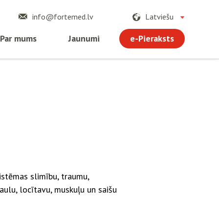
info@fortemed.lv
Latviešu
e-Pieraksts
Par mums
Jaunumi
istēmas slimību, traumu,
kaulu, locītavu, muskuļu un saišu