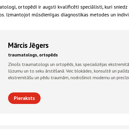
gi, ortopēdi ir augsti kvalificēti speciālisti, kuri snied
s. Izmantojot mūsdienīgas diagnostikas metodes un indivi
Mārcis Jēgers
traumatologs, ortopēds
Zinošs traumatologs un ortopēds, kas specializējas ekstremit
lūzumu un to seku ārstēšanā. Veic blokādes, konsultē un palīd
ekstremitāšu un pēdu traumām, nodrošinot modernu un precīzu
Pieraksts