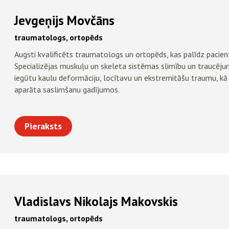
Jevgeņijs Movčāns
traumatologs, ortopēds
Augsti kvalificēts traumatologs un ortopēds, kas palīdz pacien
Specializējas muskuļu un skeleta sistēmas slimību un traucēj
iegūtu kaulu deformāciju, locītavu un ekstremitāšu traumu, kā 
aparāta saslimšanu gadījumos.
Pieraksts
Vladislavs Nikolajs Makovskis
traumatologs, ortopēds