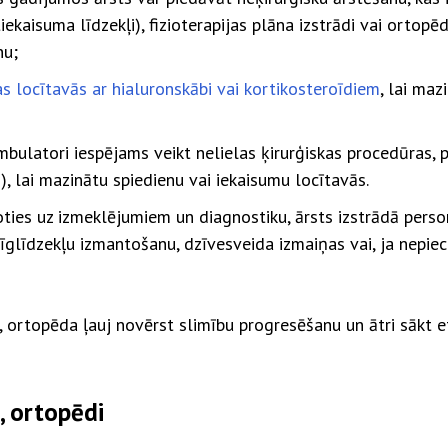
tiekaisuma līdzekļi), fizioterapijas plāna izstrādi vai ortop
nu;
jas locītavās ar hialuronskābi vai kortikosteroīdiem
, lai maz
bulatori iespējams veikt nelielas ķirurģiskas procedūras, 
, lai mazinātu spiedienu vai iekaisumu locītavās.
ties uz izmeklējumiem un diagnostiku, ārsts izstrādā perso
alīglīdzekļu izmantošanu, dzīvesveida izmaiņas vai, ja nepie
ortopēda ļauj novērst slimību progresēšanu un ātri sākt ef
 ortopēdi