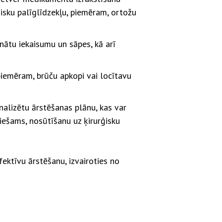
ēdisku palīglīdzekļu, piemēram, ortožu
inātu iekaisumu un sāpes, kā arī
piemēram, brūču apkopi vai locītavu
nalizētu ārstēšanas plānu, kas var
ciešams, nosūtīšanu uz ķirurģisku
ektīvu ārstēšanu, izvairoties no