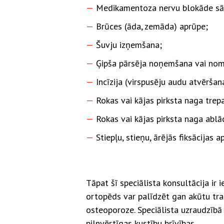
Medikamentoza nervu blokāde sā
Brūces (āda, zemāda) aprūpe;
Šuvju izņemšana;
Ģipša pārsēja noņemšana vai nom
Incīzija (virspusēju audu atvēršan
Rokas vai kājas pirksta naga trepa
Rokas vai kājas pirksta naga ablā
Stiepļu, stieņu, ārējās fiksācijas
Tāpat šī speciālista konsultācija ir
ortopēds var palīdzēt gan akūtu tra
osteoporoze. Speciālista uzraudzībā 
pilnvērtīgas kustību brīvības.