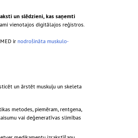
zraksti un slēdzieni, kas saņemti
ejami vienotajos digitālajos reģistros.
TEMED ir
nodrošināta muskulo-
sticēt un ārstēt muskuļu un skeleta
tikas metodes, piemēram, rentgena,
ekaisumu vai deģeneratīvas slimības
ietver medikamentu izrakstīšanu