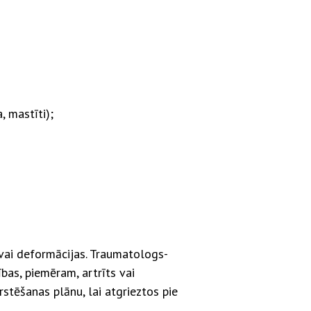
, mastīti);
s vai deformācijas. Traumatologs-
bas, piemēram, artrīts vai
stēšanas plānu, lai atgrieztos pie