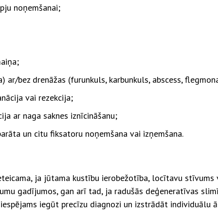
pju noņemšanai;
aiņa;
a) ar/bez drenāžas (furunkuls, karbunkuls, abscess, flegmona
nācija vai rezekcija;
cija ar naga saknes iznīcināšanu;
 aparāta un citu fiksatoru noņemšana vai izņemšana.
 ieteicama, ja jūtama kustību ierobežotība, locītavu stīvum
umu gadījumos, gan arī tad, ja radušās deģeneratīvas slimī
iespējams iegūt precīzu diagnozi un izstrādāt individuālu ār