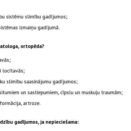
ību sistēmu slimību gadījumos;
sistēmas izmaiņu gadījumā.
matologa, ortopēda?
avās;
i locītavās;
sku slimību saasinājumu gadījumos;
situmiem un sastiepumiem, cīpslu un muskuļu traumām;
ormācija, artroze.
dzību gadījumos, ja nepieciešama: