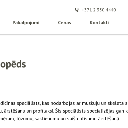
+371 2 330 4440
Pakalpojumi
Cenas
Kontakti
topēds
dicīnas speciālists, kas nodarbojas ar muskuļu un skeleta s
 ārstēšanu un profilaksi. Šis speciālists specializējas gan 
emēram, lūzumu, sastiepumu un saišu plīsumu ārstēšanā.