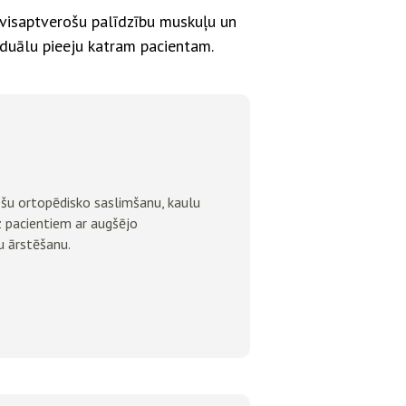
z visaptverošu palīdzību muskuļu un
duālu pieeju katram pacientam.
āšu ortopēdisko saslimšanu, kaulu
z pacientiem ar augšējo
 ārstēšanu.