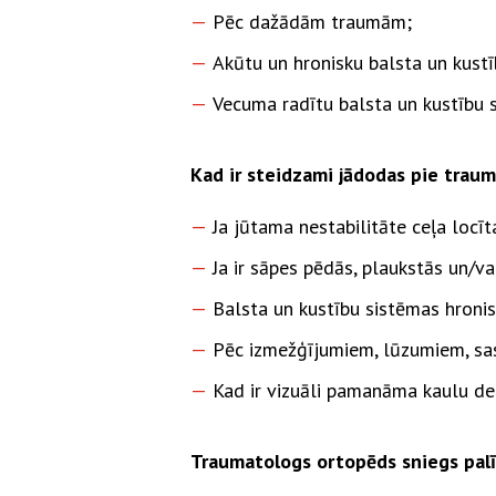
Pēc dažādām traumām;
Akūtu un hronisku balsta un kust
Vecuma radītu balsta un kustību 
Kad ir steidzami jādodas pie trau
Ja jūtama nestabilitāte ceļa locīt
Ja ir sāpes pēdās, plaukstās un/va
Balsta un kustību sistēmas hroni
Pēc izmežģījumiem, lūzumiem, sa
Kad ir vizuāli pamanāma kaulu def
Traumatologs ortopēds sniegs palī