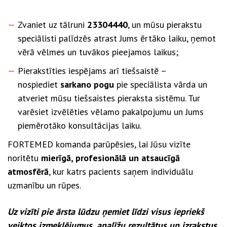
Zvaniet uz tālruni
23304440
, un mūsu pierakstu
speciālisti palīdzēs atrast Jums ērtāko laiku, ņemot
vērā vēlmes un tuvākos pieejamos laikus;
Pierakstīties iespējams arī tiešsaistē –
nospiediet
sarkano pogu
pie speciālista vārda un
atveriet mūsu tiešsaistes pieraksta sistēmu. Tur
varēsiet izvēlēties vēlamo pakalpojumu un Jums
piemērotāko konsultācijas laiku.
FORTEMED komanda parūpēsies, lai Jūsu vizīte
noritētu
mierīgā, profesionālā un atsaucīgā
atmosfērā
, kur katrs pacients saņem individuālu
uzmanību un rūpes.
Uz vizīti pie ārsta lūdzu ņemiet līdzi visus iepriekš
veiktos izmeklējumus, analīžu rezultātus un izrakstus