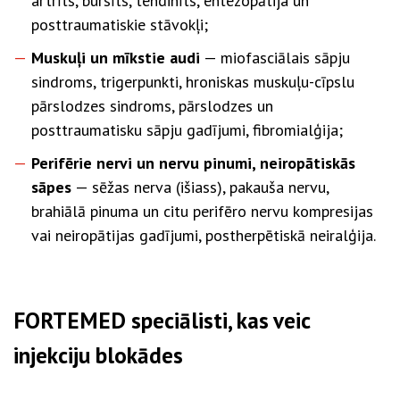
artrīts, bursīts, tendinīts, entezopātija un
posttraumatiskie stāvokļi;
Muskuļi un mīkstie audi
— miofasciālais sāpju
sindroms, trigerpunkti, hroniskas muskuļu-cīpslu
pārslodzes sindroms, pārslodzes un
posttraumatisku sāpju gadījumi, fibromialģija;
Perifērie nervi un nervu pinumi, neiropātiskās
sāpes
— sēžas nerva (išiass), pakauša nervu,
brahiālā pinuma un citu perifēro nervu kompresijas
vai neiropātijas gadījumi, postherpētiskā neiralģija.
FORTEMED speciālisti, kas veic
injekciju blokādes