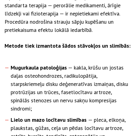
standarta terapija — perorālie medikamenti, ārīgie
līdzekļi vai fizioterapija — ir nepietiekami efektīva.
Procedūra nodrošina strauju sāpju kupēšanu un
pretiekaisuma efektu lokālā iedarbībā.
Metode tiek izmantota šādos stāvokļos un slimībās:
Mugurkaula patoloģijas
— kakla, krūšu un jostas
daļas osteohondrozes, radikulopātija,
starpskriemeļu disku deģeneratīvas izmaiņas, disku
protrūzijas un trūces, fasetlocītavu artroze,
spinālās stenozes un nervu sakņu kompresijas
sindromi;
Lielo un mazo locītavu slimības
—
pleca, elkoņa,
plaukstas, gūžas, ceļa un pēdas locītavu artroze,