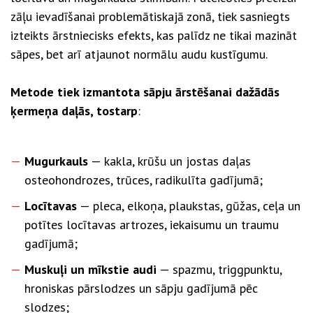
zāļu ievadīšanai problemātiskajā zonā, tiek sasniegts
izteikts ārstniecisks efekts, kas palīdz ne tikai mazināt
sāpes, bet arī atjaunot normālu audu kustīgumu.
Metode tiek izmantota sāpju ārstēšanai dažādās
ķermeņa daļās, tostarp
:
Mugurkauls
— kakla, krūšu un jostas daļas
osteohondrozes, trūces, radikulīta gadījumā;
Locītavas
— pleca, elkoņa, plaukstas, gūžas, ceļa un
potītes locītavas artrozes, iekaisumu un traumu
gadījumā;
Muskuļi un mīkstie audi
— spazmu, triggpunktu,
hroniskas pārslodzes un sāpju gadījumā pēc
slodzes;