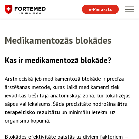
e-Pieraksts
Medikamentozās blokādes
Kas ir medikamentozā blokāde?
Ārstnieciskā jeb medikamentozā blokāde ir precīza
ārstēšanas metode, kuras laikā medikamenti tiek
ievadītas tieši tajā anatomiskajā zonā, kur lokalizējas
sāpes vai iekaisums. Šāda precizitāte nodrošina
ātru
terapeitisko rezultātu
un minimālu ietekmi uz
organismu kopumā.
Blokādes efektivitāte balstās uz diviem faktoriem —