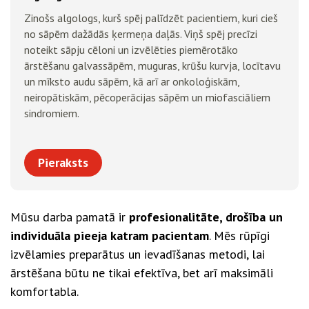
Zinošs algologs, kurš spēj palīdzēt pacientiem, kuri cieš
no sāpēm dažādās ķermeņa daļās. Viņš spēj precīzi
noteikt sāpju cēloni un izvēlēties piemērotāko
ārstēšanu galvassāpēm, muguras, krūšu kurvja, locītavu
un mīksto audu sāpēm, kā arī ar onkoloģiskām,
neiropātiskām, pēcoperācijas sāpēm un miofasciāliem
sindromiem.
Pieraksts
Mūsu darba pamatā ir
profesionalitāte, drošība un
individuāla pieeja katram pacientam
. Mēs rūpīgi
izvēlamies preparātus un ievadīšanas metodi, lai
ārstēšana būtu ne tikai efektīva, bet arī maksimāli
komfortabla.