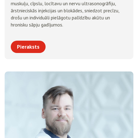
muskuļu, cīpslu, locītavu un nervu ultrasonogrāfiju,
ārstnieciskās injekcijas un blokādes, sniedzot precīzu,
drošu un individuāli pielāgotu palīdzību akūtu un
hronisku sāpju gadījumos.
Pieraksts