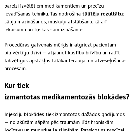
pareizi izvēlētiem medikamentiem un precīzu
ievadīšanas tehniku. Tas nodrošina
tūlītēju rezultātu
:
sāpju mazināšanos, muskuļu atslābšanu, kā arī
iekaisuma un tūskas samazināšanos.
Procedūras galvenais mērķis ir atgriezt pacientam
pilnvērtīgu dzīvi — atjaunot kustību brīvību un radīt
labvēlīgus apstākļus tālākai terapijai un atveseļošanas
procesam.
Kur tiek
izmantotas medikamentozās blokādes?
Injekciju blokādes tiek izmantotas dažādos gadījumos
— no akūtām sāpēm pēc traumām līdz hroniskām
locītavu un mugurkaula slimībām. Pateicoties precīzai