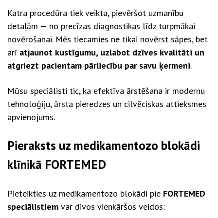
Katra procedūra tiek veikta, pievēršot uzmanību
detaļām — no precīzas diagnostikas līdz turpmākai
novērošanai. Mēs tiecamies ne tikai novērst sāpes, bet
arī
atjaunot kustīgumu, uzlabot dzīves kvalitāti un
atgriezt pacientam pārliecību par savu ķermeni
.
Mūsu speciālisti tic, ka efektīva ārstēšana ir modernu
tehnoloģiju, ārsta pieredzes un cilvēciskas attieksmes
apvienojums.
Pieraksts uz medikamentozo blokādi
klīnikā FORTEMED
Pieteikties uz medikamentozo blokādi pie
FORTEMED
speciālistiem
var divos vienkāršos veidos: