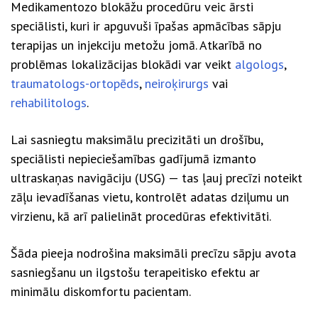
Medikamentozo blokāžu procedūru veic ārsti
speciālisti, kuri ir apguvuši īpašas apmācības sāpju
terapijas un injekciju metožu jomā. Atkarībā no
problēmas lokalizācijas blokādi var veikt
algologs
,
traumatologs-ortopēds
,
neiroķirurgs
vai
rehabilitologs
.
Lai sasniegtu maksimālu precizitāti un drošību,
speciālisti nepieciešamības gadījumā izmanto
ultraskaņas navigāciju (USG) — tas ļauj precīzi noteikt
zāļu ievadīšanas vietu, kontrolēt adatas dziļumu un
virzienu, kā arī palielināt procedūras efektivitāti.
Šāda pieeja nodrošina maksimāli precīzu sāpju avota
sasniegšanu un ilgstošu terapeitisko efektu ar
minimālu diskomfortu pacientam.