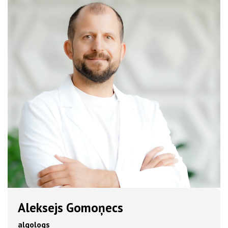
Aleksejs Gomoņecs
algologs